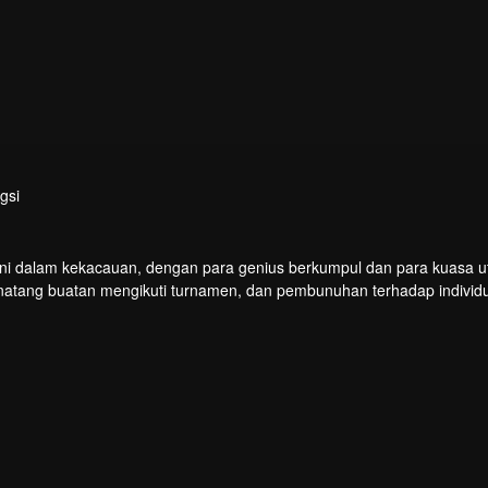
gsi
 kini dalam kekacauan, dengan para genius berkumpul dan para kuasa 
natang buatan mengikuti turnamen, dan pembunuhan terhadap individu
ekte Pevolusi Surgawi. Mari saksikan bagaimana Chu Xingyun mengh
dunia!