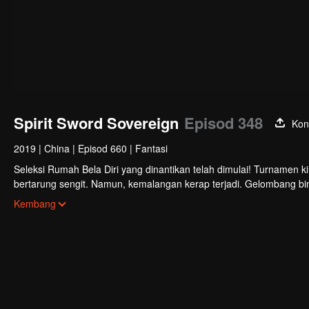
Spirit Sword Sovereign
Episod 348
Kon
2019
|
China
|
Episod 660
|
Fantasi
Seleksi Rumah Bela Diri yang dinantikan telah dimulai! Turnamen
bertarung sengit. Namun, kemalangan kerap terjadi. Gelombang bi
mengungkapkan sekte pembunuhan misteri yang disebut sebagai S
Kembang
plot pembunuhan berbahaya ini dan mencapai kejayaan di seluruh 