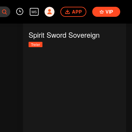
APP
VIP
MS
Spirit Sword Sovereign
Treler