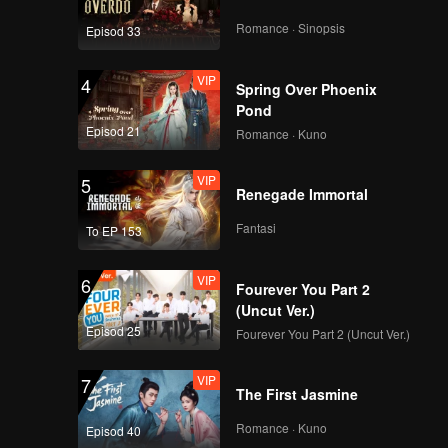
Romance · Sinopsis
Episod 33
VIP
4
Spring Over Phoenix
Pond
Episod 21
Romance · Kuno
VIP
5
Renegade Immortal
Fantasi
To EP 153
VIP
6
Fourever You Part 2
(Uncut Ver.)
Episod 25
Fourever You Part 2 (Uncut Ver.)
VIP
7
The First Jasmine
Romance · Kuno
Episod 40