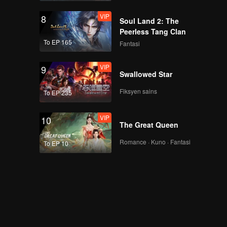
VIP
8
Soul Land 2: The
Peerless Tang Clan
To EP 165
Fantasi
VIP
9
Swallowed Star
Fiksyen sains
To EP 235
VIP
10
The Great Queen
Romance · Kuno · Fantasi
To EP 10