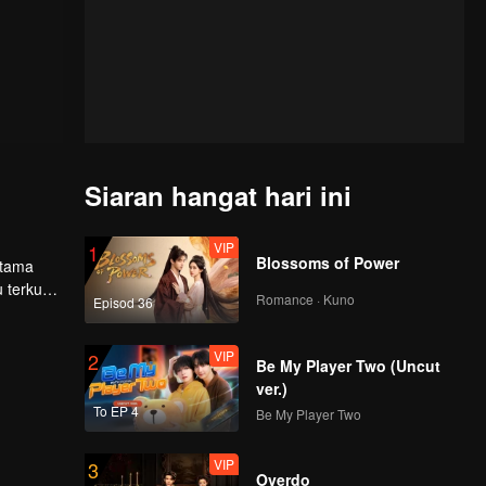
Siaran hangat hari ini
VIP
1
Blossoms of Power
utama
 terkuat
Romance · Kuno
Episod 36
adapi
VIP
2
Be My Player Two (Uncut
ver.)
To EP 4
Be My Player Two
VIP
3
Overdo