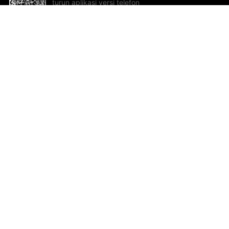
turun aplikasi versi telefon
bimbit!
Bantuan dan Maklum Balas
Te
Cadangan dan maklum balas
Se
Hu
Al
ted.