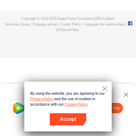
bertarung sengit. Namun, kemalangan kerap terjadi. Gelombang binatang
buatan mengikuti turnamen, dan pembunuhan terhadap individu terkuat
mengungkapkan sekte pembunuhan misteri yang disebut sebagai Sekte
Copyright © 2016-
2026
Image Future Investment (HK) Limited.
Pevolusi Surgawi. Mari saksikan bagaimana Chu Xingyun menghadapi plot
Terma dan Syarat
|
Perjanjian privasi
|
Cookie Policy
|
Cadangan dan maklum balas
|
pembunuhan berbahaya ini dan mencapai kejayaan di seluruh dunia!
@
TencentVideo
By using the website, you are agreeing to our
Privacy Policy
and the use of cookies in
accordance with our
Cookie Policy.
Tencent Video
Buka App
Lihat lebih banyak kandungan
Accept
Jika gagal, sila
Ketik di sini
cuba semula
Buka App