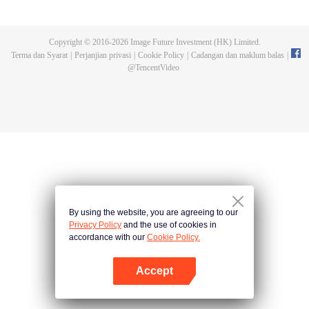
bertarung sengit. Namun, kemalangan kerap terjadi. Gelombang binatang
buatan mengikuti turnamen, dan pembunuhan terhadap individu terkuat
mengungkapkan sekte pembunuhan misteri yang disebut sebagai Sekte
Copyright © 2016-
2026
Image Future Investment (HK) Limited.
Pevolusi Surgawi. Mari saksikan bagaimana Chu Xingyun menghadapi plot
Terma dan Syarat
|
Perjanjian privasi
|
Cookie Policy
|
Cadangan dan maklum balas
|
pembunuhan berbahaya ini dan mencapai kejayaan di seluruh dunia!
@
TencentVideo
By using the website, you are agreeing to our
Privacy Policy
and the use of cookies in
accordance with our
Cookie Policy.
Accept
Buka App