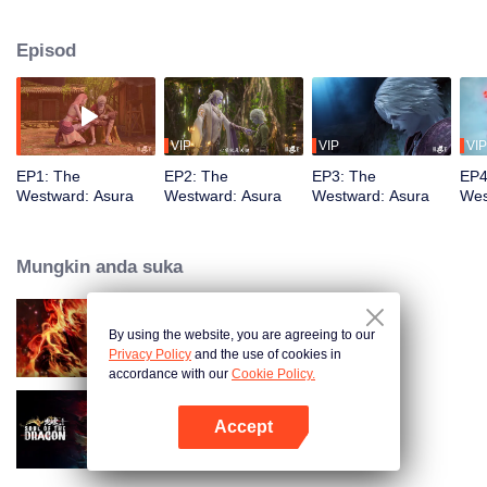
Liaoji, dia menanggung latihan yang menyiksakan, menguasai Lima Indera
Dewa Bela Diri. Youyu melihat dia dianiaya hingga mati oleh hukum kejam
Episod
Asura. Bertekad untuk menulis ulang aturan-aturan ini, Youyu melangkah
maju untuk menjadi yang terkuat.
VIP
VIP
VIP
EP1: The
EP2: The
EP3: The
EP4
Westward: Asura
Westward: Asura
Westward: Asura
Wes
Mungkin anda suka
By using the website, you are agreeing to our
WUKONG
Privacy Policy
and the use of cookies in
accordance with our
Cookie Policy.
Accept
Soul of the Dragon
Buka App