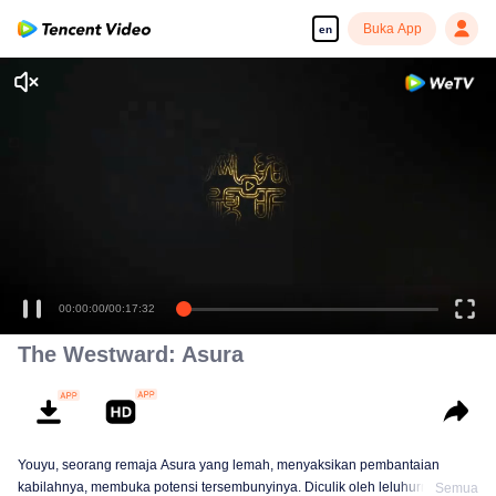
Buka App
en
Enjoy smooth and HD episodes
00:00:00
/
00:17:32
The Westward: Asura
Youyu, seorang remaja Asura yang lemah, menyaksikan pembantaian
kabilahnya, membuka potensi tersembunyinya. Diculik oleh leluhurnya,
Semua