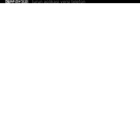
turun aplikasi versi telefon
bimbit!
Bantuan dan Maklum Balas
Te
Cadangan dan maklum balas
Se
Hu
Al
ted.