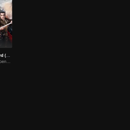
Snow Eagle Lord (English Ver.)
Xu and Nazha opens the world of hot-blooded transcendence