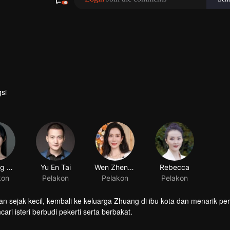
si
He Hong Shan
Yu En Tai
Wen Zhengrong
kon
Pelakon
Pelakon
an sejak kecil, kembali ke keluarga Zhuang di ibu kota dan menarik pe
ri isteri berbudi pekerti serta berbakat.
ealnya. Saat mereka saling menguji, cinta mulai bersemi. Han Yan ber