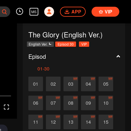
APP
VIP
MS
The Glory (English Ver.)
English Ver.
Episod 30
VIP
Episod
01-30
VIP
VIP
VIP
01
02
03
04
05
VIP
VIP
VIP
VIP
VIP
06
07
08
09
10
VIP
VIP
VIP
VIP
VIP
11
12
13
14
15