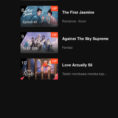
VIP
8
The First Jasmine
Romance · Kuno
Episod 40
VIP
9
Against The Sky Supreme
Fantasi
To EP 534
VIP
10
Love Actually S5
Takdir membawa mereka kepada cinta yang tulus!