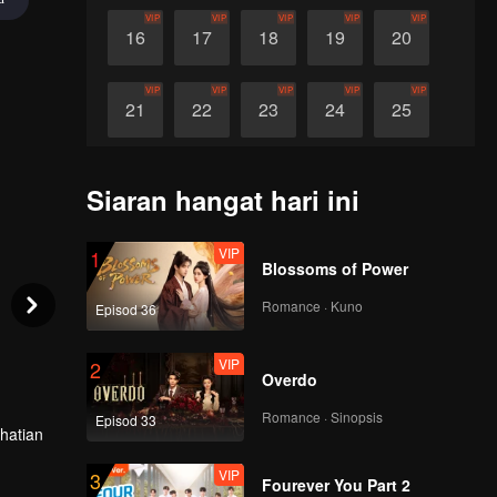
VIP
VIP
VIP
VIP
VIP
16
17
18
19
20
VIP
VIP
VIP
VIP
VIP
21
22
23
24
25
VIP
VIP
VIP
VIP
VIP
26
27
28
29
30
Siaran hangat hari ini
VIP
1
Blossoms of Power
Romance · Kuno
Episod 36
VIP
2
Overdo
Romance · Sinopsis
Episod 33
rhatian
VIP
3
damai
Fourever You Part 2