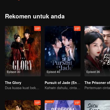
dengan ibunya dan merasai kehangatan keluarga bersama keluarg
Bersama, mereka membongkar kepura-puraan Zhuang Shi Yang dan
Rekomen untuk anda
VIP
VIP
Episod 30
Episod 40
Episod 36
The Glory
Pursuit of Jade (English Ver.)
Dua kuasa kuat bekerjasama untuk memecahkan kebuntuan
Kahwin dahulu, cinta kemudian!
VIP
VIP