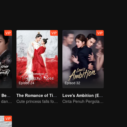
a Fu.
 akhirnya menjadi pasangan yang bahagia.
VIP
VIP
VIP
Episod 24
Episod 32
The Prisoner of Beauty(English Ver)
The Romance of Tiger and Rose (Thai Ver.)
Love's Ambition (English Ver.)
Pertemuan cinta dan dendam Song Zu’er dan Liu Yuning!
Cute princess falls for the tsundere prince
Cinta Penuh Pergolakan Zhao Lusi dan Chen Weiting
VIP