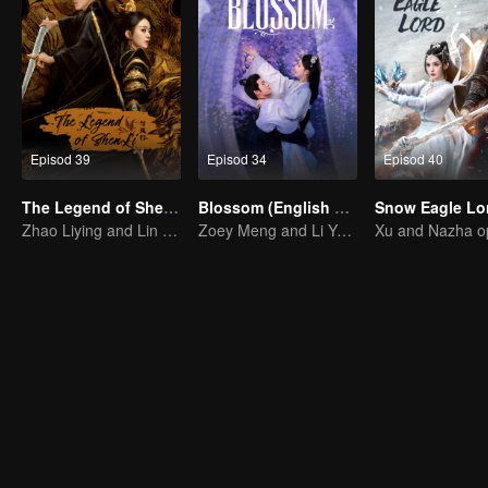
Episod 39
Episod 34
Episod 40
The Legend of ShenLi
Blossom (English Ver.)
Zhao Liying and Lin Gengxin Cooperate Again
Zoey Meng and Li Yunrui's Love Journey