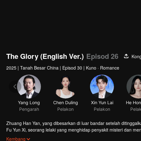
The Glory (English Ver.)
Episod 26
Kong
2025
|
Tanah Besar China
|
Episod 30
|
Kuno · Romance
Yang Long
Chen Duling
Xin Yun Lai
Pengarah
Pelakon
Pelakon
Pela
Zhuang Han Yan, yang dibesarkan di luar bandar setelah ditinggalk
Fu Yun Xi, seorang lelaki yang menghidap penyakit misteri dan menca
Dengan keberanian dan hati yang baik, Han Yan menjadi pilihan id
Kembang