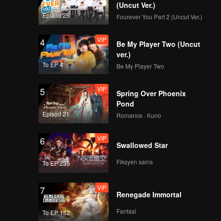
(Uncut Ver.)
Episod 25
Fourever You Part 2 (Uncut Ver.)
VIP
4
Be My Player Two (Uncut
ver.)
To EP 4
Be My Player Two
VIP
5
Spring Over Phoenix
Pond
Episod 21
Romance · Kuno
VIP
6
Swallowed Star
Fiksyen sains
To EP 235
VIP
7
Renegade Immortal
Fantasi
To EP 152