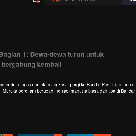
Bagian 1: Dewa-dewa turun untuk
 bergabung kembali
zi menerima tugas dari alam angkasa: pergi ke Bandar Pushi dan mena
n. Mereka berenam berubah menjadi manusia biasa dan tiba di Bandar 
lik China. Dengan menyamar, mereka memulakan misi khas mereka u