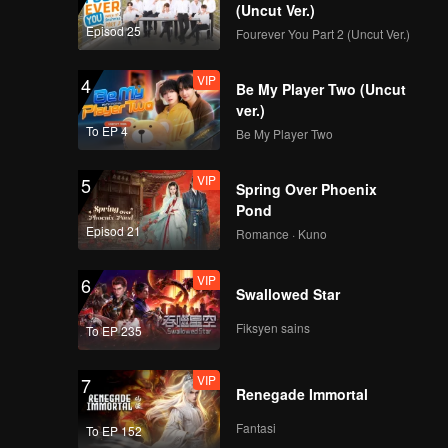
(Uncut Ver.)
Episod 25
Fourever You Part 2 (Uncut Ver.)
VIP
4
Be My Player Two (Uncut
ver.)
To EP 4
Be My Player Two
VIP
5
Spring Over Phoenix
Pond
Episod 21
Romance · Kuno
VIP
6
Swallowed Star
Fiksyen sains
To EP 235
VIP
7
Renegade Immortal
Fantasi
To EP 152