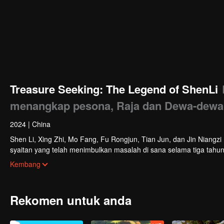
Treasure Seeking: The Legend of ShenLi
menangkap pesona, Raja dan Dewa-dewa
2024
|
China
Shen Li, Xing Zhi, Mo Fang, Fu Rongjun, Tian Jun, dan Jin Niang
syaitan yang telah menimbulkan masalah di sana selama tiga tahu
hanya untuk mendapati bahawa mereka telah memasuki era Repub
Kembang
mengelak syaitan.
Rekomen untuk anda