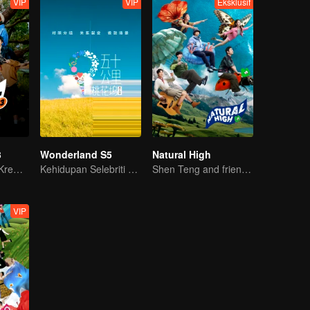
VIP
VIP
Eksklusif
3
Wonderland S5
Natural High
Shen Teng dan Krew Bersatu Lagi
Kehidupan Selebriti Berkelompok: Eksperimen Sosial Terunggul
Shen Teng and friends' happy outing
VIP