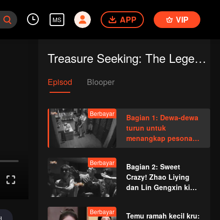
APP
VIP
MS
Treasure Seeking: The Legend of ShenLi
Episod
Blooper
Berbayar
Bagian 1: Dewa-dewa
turun untuk
menangkap pesona,
Raja dan Dewa-dewa
bergabung kembali
Berbayar
Bagian 2: Sweet
Crazy! Zhao Liying
dan Lin Gengxin kini
dan memulihkan
kepala
Berbayar
Temu ramah kecil kru:
d