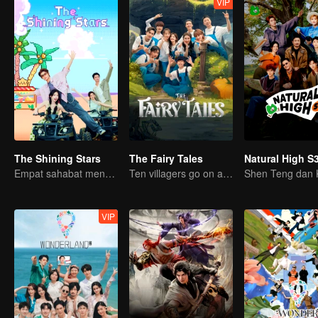
VIP
The Shining Stars
The Fairy Tales
Natural High S
Empat sahabat menguji semangat berpasukan
Ten villagers go on a trip to Xingshou Village
VIP