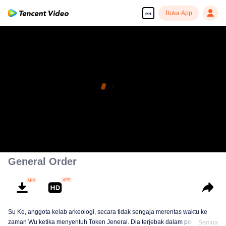
Buka App
en
General Order
Su Ke, anggota kelab arkeologi, secara tidak sengaja merentas waktu ke
zaman Wu ketika menyentuh Token Jeneral. Dia terjebak dalam penyiasatan
Semua