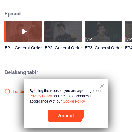
kes pembunuhan yang dipimpin oleh Jeneral Dai Yu dan dipaksa
menikahinya kerana wajahnya mirip dengan mangsa. Dalam pencarian
Episod
kebenaran bersama Dai Yu, Su Ke menemukan beberapa rakan kelabnya
yang juga terjebak di zaman itu, termasuk Sun Duo, kini seorang maharaja.
Dengan bantuan Sun Duo, mereka berjaya menangkap pembunuh sebenar,
tetapi rahsia yang lebih besar masih menanti untuk dibongkar.
VIP
VIP
EP1: General Order
EP2: General Order
EP3: General Order
EP4
Belakang tabir
By using the website, you are agreeing to our
Loading…
Privacy Policy
and the use of cookies in
accordance with our
Cookie Policy.
Accept
Buka App