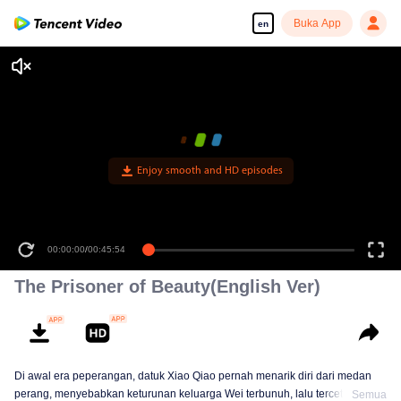
Buka App
en
Enjoy smooth and HD episodes
00:00:00
/
00:45:54
The Prisoner of Beauty(English Ver)
Di awal era peperangan, datuk Xiao Qiao pernah menarik diri dari medan
perang, menyebabkan keturunan keluarga Wei terbunuh, lalu tercetuslah
Semua