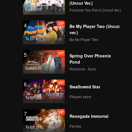
asa untuk
(Uncut Ver.)
Episod 25
Fourever You Part 2 (Uncut Ver.)
VIP
4
Be My Player Two (Uncut
ver.)
To EP 4
Be My Player Two
VIP
5
Spring Over Phoenix
Pond
Episod 21
Romance · Kuno
VIP
6
Swallowed Star
Fiksyen sains
To EP 235
VIP
7
Renegade Immortal
Fantasi
To EP 152