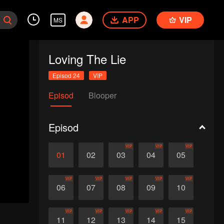
APP
VIP
MS
Loving The Lie
Episod 24
VIP
Episod
Blooper
Episod
VIP
VIP
VIP
01
02
03
04
05
VIP
VIP
VIP
VIP
VIP
06
07
08
09
10
VIP
VIP
VIP
VIP
VIP
11
12
13
14
15