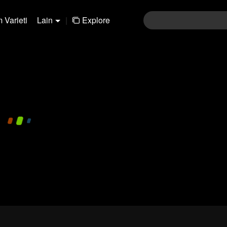
 Varieti
Lain
|
Explore