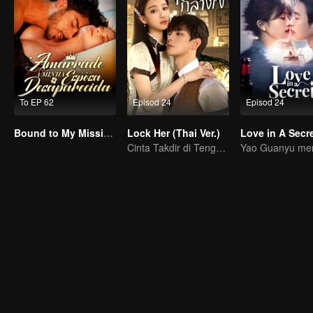
To EP 62
Episod 24
Episod 24
Bound to My Missing Wife
Lock Her (Thai Ver.)
Love in A Secr
Cinta Takdir di Tengah Kacau Bala!