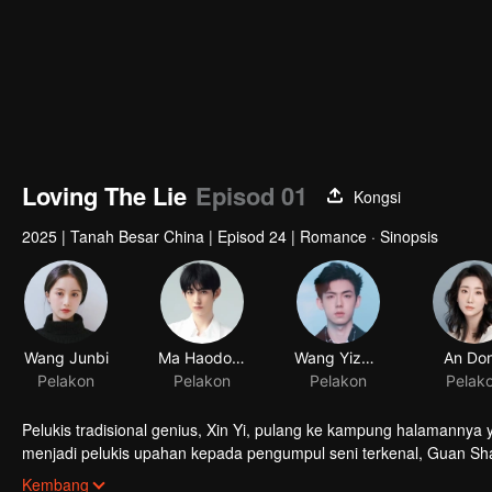
Loving The Lie
Episod 01
Kongsi
2025
|
Tanah Besar China
|
Episod 24
|
Romance · Sinopsis
Wang Junbi
Ma Haodong
Wang Yizhou
An Do
Pelakon
Pelakon
Pelakon
Pelak
Pelukis tradisional genius, Xin Yi, pulang ke kampung halamannya
menjadi pelukis upahan kepada pengumpul seni terkenal, Guan Sh
sebalik tragedi ngeri lebih sedekad lalu, ayahnya telah diperdaya k
Demi membalas dendam, Xin Yi sanggup menjadikan dirinya umpan u
Kembang