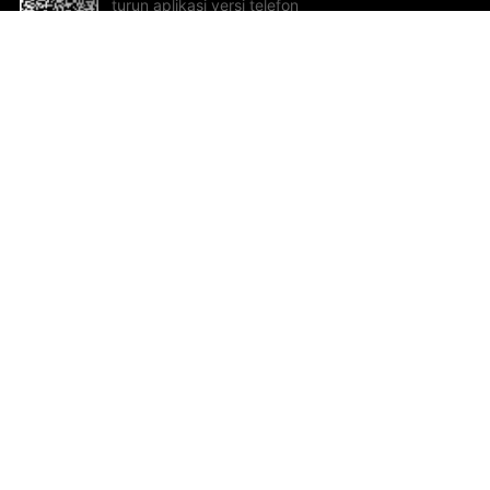
turun aplikasi versi telefon
bimbit!
Bantuan dan Maklum Balas
Te
Cadangan dan maklum balas
Se
Hu
Al
ted.