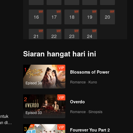
VIP
VIP
VIP
VIP
VIP
16
17
18
19
20
VIP
VIP
VIP
VIP
21
22
23
24
Siaran hangat hari ini
VIP
1
Blossoms of Power
Romance · Kuno
Episod 36
VIP
2
Overdo
Romance · Sinopsis
Episod 33
untuk
n di
VIP
3
genting,
Fourever You Part 2