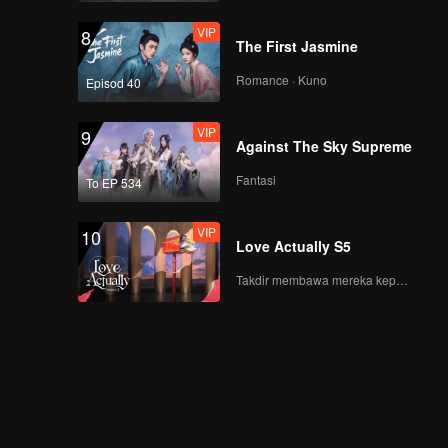
VIP
8
The First Jasmine
Romance · Kuno
Episod 40
VIP
9
Against The Sky Supreme
Fantasi
To EP 534
VIP
10
Love Actually S5
Takdir membawa mereka kepada cinta yang tulus!