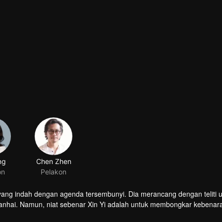
ng
Chen Zhen
on
Pelakon
 yang indah dengan agenda tersembunyi. Dia merancang dengan teliti 
anhai. Namun, niat sebenar Xin Yi adalah untuk membongkar kebenara
e sebuah kilang seni palsu dan mati secara tragis, manakala adik
ntuk memerangkap dalang sebenar di sebalik tragedi itu. Pada saat 