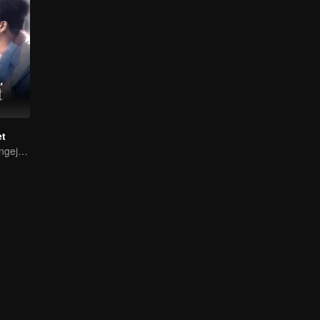
et
Yao Guanyu mengejar cinta dalam takdir yang berliku