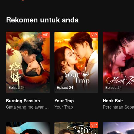
perempuannya, Nong, didera dengan kejam sehingga mengalami g
anak lelaki Guan Shanhai, Guan Huai, secara tidak disangka men
menyingkirkan bapanya.
Dengan niat tersembunyi di kedua-dua pihak, mereka memulakan
dahulunya aman damai…
Rekomen untuk anda
VIP
VIP
Episod 24
Episod 24
Episod 24
Burning Passion
Your Trap
Hook Bait
Cinta yang melawan takdir, diuji oleh derita dan kuasa
Your Trap
VIP