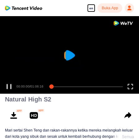
Buka App
en
00:00:00
/
01:06:16
Natural High S2
Mari sertai Shen Teng dan rakan-rakannya ketika mereka melangkah keluar
dari kota yang sibuk dan sesak untuk kembali berhubung dengan keindahan
Semua