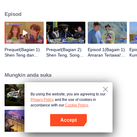
alam semula jadi.
Episod
VIP
VIP
Prequel(Bagian 1):
Prequel(Bagian 2):
Episod 1(Bagain 1):
Epi
Shen Teng dan
Shen Teng, Song
Amaran Tertawa!
Kum
keluarganya
Yaxuan berubah
Shen Teng kembali
ber
berkumpul untuk
menjadi bayi tidur
dengan beg baru
di 
bersosial dengan
naga dan phoenix
dan lama yang
kud
Mungkin anda suka
jarak negatif
di dunia dapur
mencolok
dan
sal
By using the website, you are agreeing to our
Natural High S3
Privacy Policy
and the use of cookies in
accordance with our
Cookie Policy.
Accept
Love actually S4
Buka App