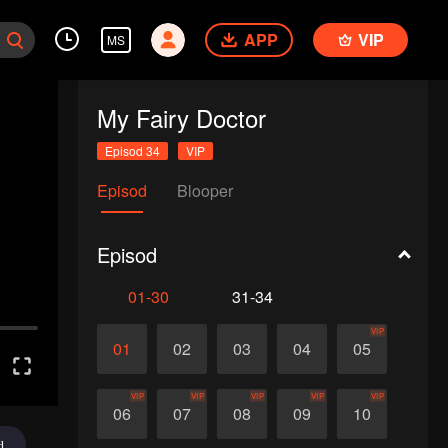
APP
VIP
MS
My Fairy Doctor
Episod 34
VIP
Episod
Blooper
Episod
01-30
31-34
VIP
01
02
03
04
05
VIP
VIP
VIP
VIP
VIP
06
07
08
09
10