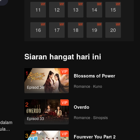
VIP
VIP
VIP
VIP
VIP
11
12
13
14
15
VIP
VIP
VIP
VIP
VIP
16
17
18
19
20
VIP
VIP
VIP
VIP
VIP
21
22
23
24
25
Siaran hangat hari ini
VIP
VIP
VIP
VIP
VIP
26
27
28
29
30
VIP
1
Blossoms of Power
Romance · Kuno
Episod 36
VIP
2
Overdo
Romance · Sinopsis
Episod 33
p dalam
ula
VIP
3
uk
Fourever You Part 2