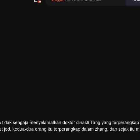
ra tidak sengaja menyelamatkan doktor dinasti Tang yang terperangka
t jed, kedua-dua orang itu terperangkap dalam zhang, dan sejak itu m
gan kehidupan moden, Tang Qinjian juga mengajarnya bagaimana unt