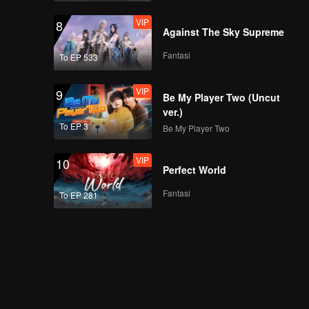
VIP
8
Against The Sky Supreme
Fantasi
To EP 533
VIP
9
Be My Player Two (Uncut
ver.)
To EP 3
Be My Player Two
VIP
10
Perfect World
Fantasi
To EP 281