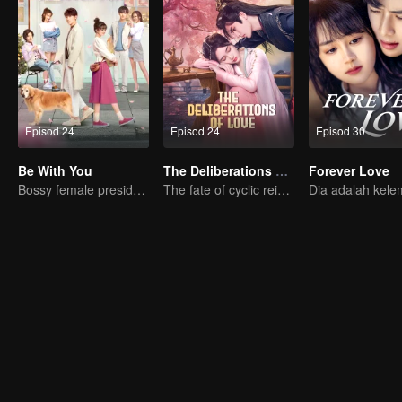
Episod 24
Episod 24
Episod 30
Be With You
The Deliberations of Love
Forever Love
Bossy female president flirts with arrogant childe.
The fate of cyclic reincarnation fell upon Qingqing