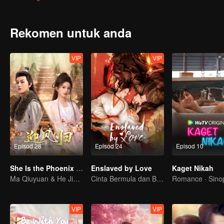
menjadi seorang doktor Cina yang cemerlang.
Rekomen untuk anda
VIP
VIP
Episod 28
Episod 24
Episod 10
She Is the Phoenix (Thai Ver.)
Enslaved by Love
Kaget Nikah
Ma Qiuyuan & He Jianqi kembali dengan dendam!
Cinta Bermula dan Berakhir di Istana
Romance · Sino
VIP
VIP