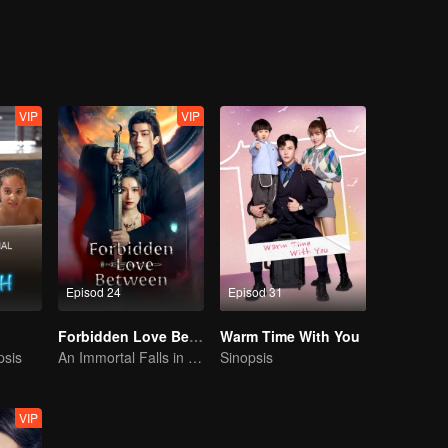
VIP
VIP
Episod 24
Episod 31
Forbidden Love Between
Warm Time With You
psis
An Immortal Falls in Love With a Witch
Sinopsis
VIP