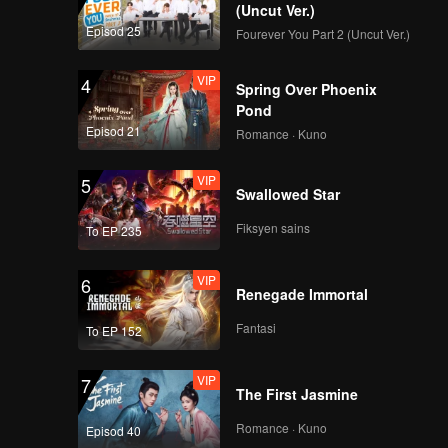
(Uncut Ver.)
Episod 25
Fourever You Part 2 (Uncut Ver.)
VIP
4
Spring Over Phoenix
Pond
Episod 21
Romance · Kuno
VIP
5
Swallowed Star
Fiksyen sains
To EP 235
VIP
6
Renegade Immortal
Fantasi
To EP 152
VIP
7
The First Jasmine
Romance · Kuno
Episod 40