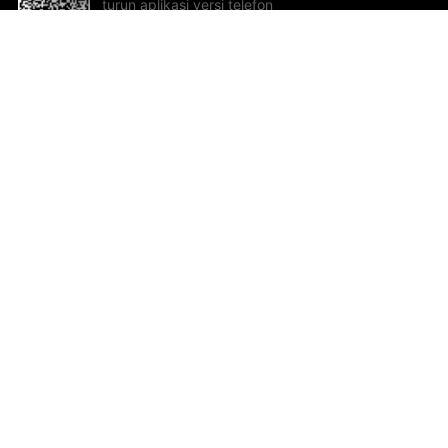
turun aplikasi versi telefon
bimbit!
Bantuan dan Maklum Balas
Te
Cadangan dan maklum balas
Se
Hu
Al
ted.