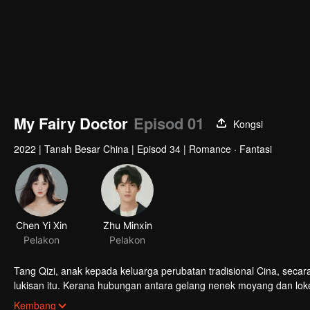
My Fairy Doctor
Episod 01
Kongsi
2022
|
Tanah Besar China
|
Episod 34
|
Romance · Fantasi
Chen Yi Xin
Zhu Minxin
Pelakon
Pelakon
Tang Qizi, anak kepada keluarga perubatan tradisional Cina, seca
lukisan itu. Kerana hubungan antara gelang nenek moyang dan loke
bersekedudukan rapat. Dalam proses cuba menyesuaikan diri den
Kembang