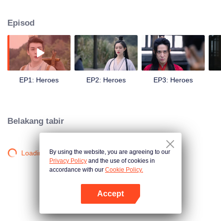
orang secara tidak sengaja termasuk Bai Choufei, Wen Rou, dan Su
Mengzhen yang menjadi kawan seumur hidupnya. Di ibu kota tempat lelaki
Episod
berkebolehan boleh berjaya, dia mengalami persaudaraan dan percintaan.
Pada masa itu, dia bukan lagi seorang lelaki muda yang tidak
berpengalaman tetapi telah berkembang menjadi "wira" yang boleh
bertindak atas tanggungjawabnya.
EP1: Heroes
EP2: Heroes
EP3: Heroes
Belakang tabir
By using the website, you are agreeing to our
Loading…
Privacy Policy
and the use of cookies in
accordance with our
Cookie Policy.
Accept
Buka App