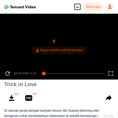
Buka App
en
Enjoy smooth and HD episodes
00:00:00
/
00:11:32
Trick in Love
Di sebuah pesta dengan banyak minum, Mo Suqing didorong oleh
keinginan untuk mendedahkan kebenaran di sebalik kemalangan kereta
Semua