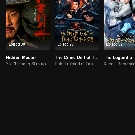
Episod 30
Episod 27
Episod 32
Hidden Master
The Crime Unit of Tang Dynasty
Xu Zhisheng Stirs up a Hilarious Storm in the Martial World
Kabut misteri di Tang, membongkar kes jenayah besar!