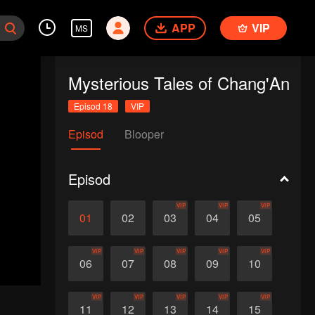
APP
VIP
MS
Mysterious Tales of Chang'An
Episod 18
VIP
Episod
Blooper
Episod
VIP
VIP
VIP
01
02
03
04
05
VIP
VIP
VIP
VIP
VIP
06
07
08
09
10
VIP
VIP
VIP
VIP
VIP
11
12
13
14
15