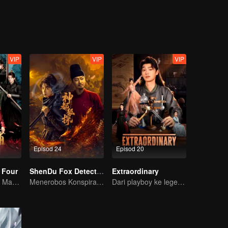
i Chang'an?
VIP
VIP
VIP
Episod 24
Episod 20
 Four
ShenDu Fox Detective
Extraordinary
Gadis Merentasi Masa untuk menawan Empat Jejaka Tampan
Menerobos Konspirasi, Membongkar Misteri di Kota Dewata
Dari playboy ke legenda, hidup dia macam ON cheat!