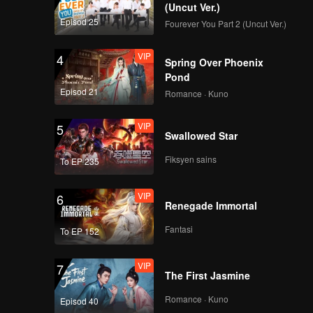
(Uncut Ver.)
Episod 25
Fourever You Part 2 (Uncut Ver.)
VIP
4
Spring Over Phoenix
Pond
Episod 21
Romance · Kuno
VIP
5
Swallowed Star
Fiksyen sains
To EP 235
VIP
6
Renegade Immortal
Fantasi
To EP 152
VIP
7
The First Jasmine
Romance · Kuno
Episod 40