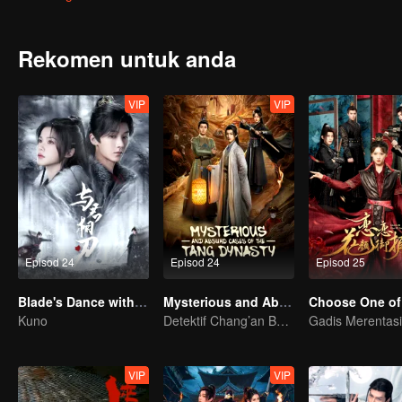
Bagaimanakah mereka akan menyelesaikan semua kisah misteri d
Rekomen untuk anda
VIP
VIP
Episod 24
Episod 24
Episod 25
Blade's Dance with You
Mysterious and Absurd Cases of the Tang Dynasty
Choose One of
Kuno
Detektif Chang’an Bongkar Rahsia Zaman Gemilang!
VIP
VIP