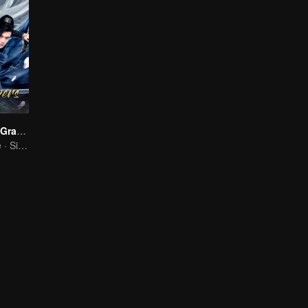
The Legend of Grave Keepers
Kuno · Romance · Sinopsis