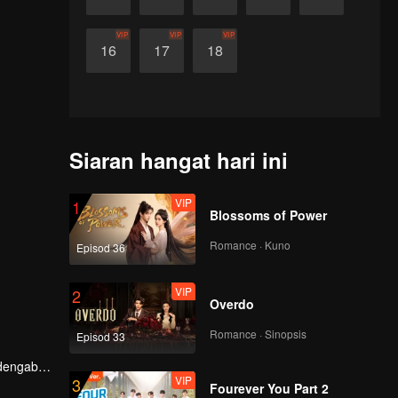
VIP
VIP
VIP
16
17
18
Siaran hangat hari ini
VIP
1
Blossoms of Power
Romance · Kuno
Episod 36
VIP
2
Overdo
Romance · Sinopsis
Episod 33
 dengab
VIP
3
Fourever You Part 2