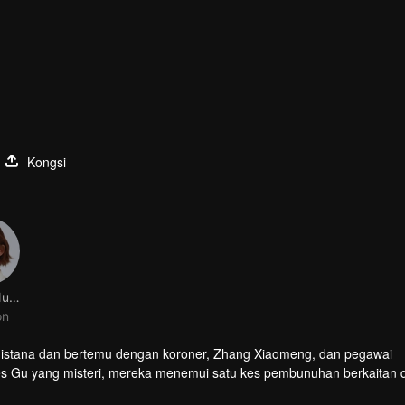
Kongsi
Huang Nuannuan
on
i istana dan bertemu dengan koroner, Zhang Xiaomeng, dan pegawai
 Gu yang misteri, mereka menemui satu kes pembunuhan berkaitan
juga menemui kes pembunuhan yang berkaitan dengan roh rubah.