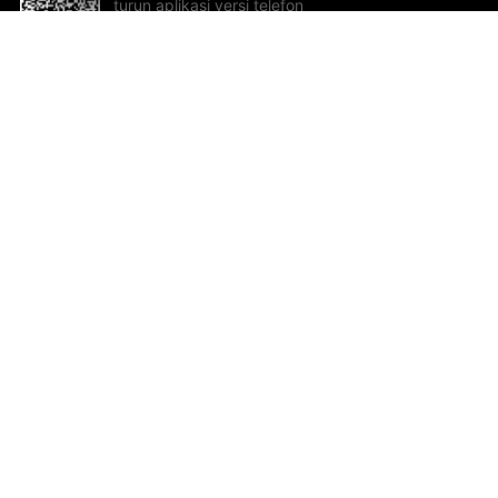
turun aplikasi versi telefon
bimbit!
Bantuan dan Maklum Balas
Te
Cadangan dan maklum balas
Se
Hu
Al
ted.