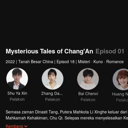
Mysterious Tales of Chang'An
Episod 01
2022
|
Tanah Besar China
|
Episod 18
|
Misteri · Kuno · Romance
Shu Ya Xin
Zhang Danyang
Bai Chenxi
Pelakon
Pelakon
Pelakon
Pelak
Semasa zaman Dinasti Tang, Putera Mahkota Li Xinghe keluar dar
Mahkamah Kehakiman, Chu Qi. Selepas mereka menyelesaikan Kes
pakaian merah. Apabila mereka tenga menyiasat kes itu, mereka 
Kembang