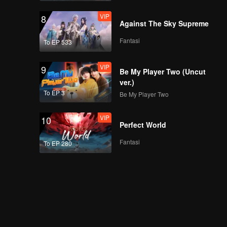
VIP
8
Against The Sky Supreme
Fantasi
To EP 533
VIP
9
Be My Player Two (Uncut
ver.)
To EP 3
Be My Player Two
VIP
10
Perfect World
Fantasi
To EP 280