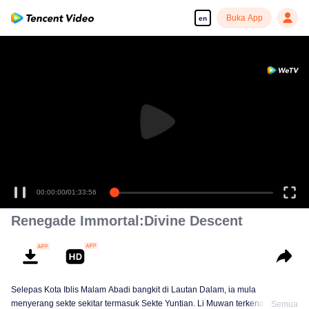
Buka App
en
00:00:00
/
01:33:56
Renegade Immortal:Divine Descent
Selepas Kota Iblis Malam Abadi bangkit di Lautan Dalam, ia mula
menyerang sekte sekitar termasuk Sekte Yuntian. Li Muwan terkena racun
Semua