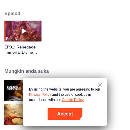
dalam pertempuran. Wang Lin kembali, bertarung dengan tiga Ketua Kota
demi penawar, dan berjaya menyelamatkannya. Namun, mereka mendapati
Episod
ada konspirasi seribu tahun di sebalik semuanya. Dengan kekuatan cinta
dan gabungan Wang Lin dengan tubuh Dewa Purba, mereka bersama
menewaskan Raja Iblis.
Berbayar
EP01: Renegade
Immortal:Divine
Descent
Mungkin anda suka
By using the website, you are agreeing to our
Renegade Immortal
Privacy Policy
and the use of cookies in
accordance with our
Cookie Policy.
Accept
Swallowing the Heavens
Buka App