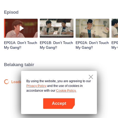
mengeja nama sekolah dalam permohonan mereka. Namun, di sekolah
tersebut, seorang gadis yang mereka jumpai telah secara dramatis
Episod
mengubah hidup mereka.
EP01A: Don't Touch
EP01B: Don't Touch
EP02A: Don't Touch
EP0
My Gang!!
My Gang!!
My Gang!!
My 
Belakang tabir
By using the website, you are agreeing to our
Loading…
Privacy Policy
and the use of cookies in
accordance with our
Cookie Policy.
Accept
Buka App