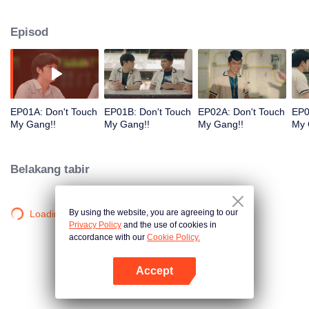
mengeja nama sekolah dalam permohonan mereka. Namun, di sekolah
tersebut, seorang gadis yang mereka jumpai telah secara dramatis
Episod
mengubah hidup mereka.
EP01A: Don't Touch
EP01B: Don't Touch
EP02A: Don't Touch
EP0
My Gang!!
My Gang!!
My Gang!!
My 
Belakang tabir
By using the website, you are agreeing to our
Loading…
Privacy Policy
and the use of cookies in
accordance with our
Cookie Policy.
Accept
Buka App