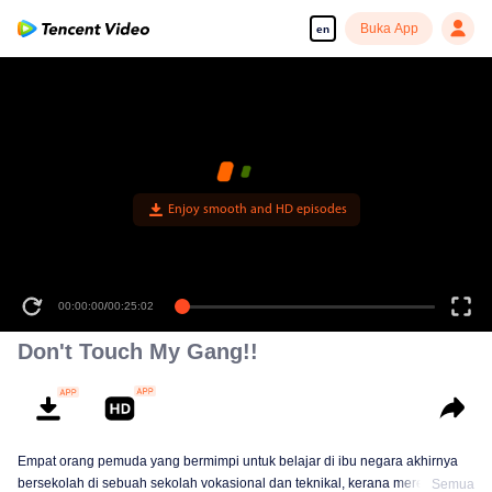
Buka App
en
Enjoy smooth and HD episodes
00:00:00
/
00:25:02
Don't Touch My Gang!!
Empat orang pemuda yang bermimpi untuk belajar di ibu negara akhirnya
bersekolah di sebuah sekolah vokasional dan teknikal, kerana mereka salah
Semua