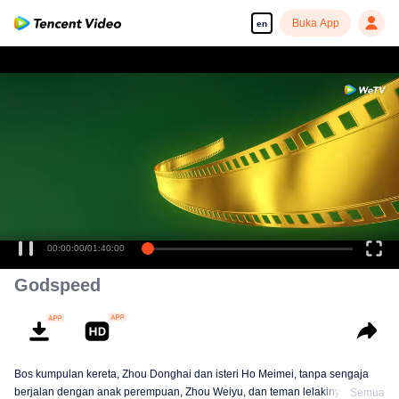
Buka App
en
00:00:00
/
01:40:00
Godspeed
Bos kumpulan kereta, Zhou Donghai dan isteri Ho Meimei, tanpa sengaja
berjalan dengan anak perempuan, Zhou Weiyu, dan teman lelakinya , Wan
Semua