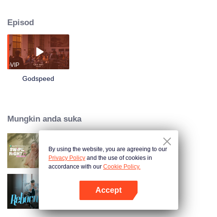
Yifan, untuk lawatan keluarga. Donghai ingin menyiasat calon menantu
dengan teliti, tetapi Yifan hampir terperangkap dalam masalah . Mereka
Episod
berdepan dengan kemalangan kereta karavan musuh Donghai, kekacauan
mabuk di villa dan pertempuran menangkap kumpulan pencuri jalan raya.
Lawatan keluarga yang penuh dengan kekacauan dan ketawa!
VIP
Godspeed
Mungkin anda suka
By using the website, you are agreeing to our
Swipe Right
Privacy Policy
and the use of cookies in
accordance with our
Cookie Policy.
Accept
Reborn
Buka App