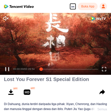
Buka App
en
=Hilang Selamanya S1=
00:00:00
/
00:28:54
Lost You Forever S1 Special Edition
Di Dahuang, dunia terdiri daripada tiga pihak: Xiyan, Chenrong, dan Haoling
dan manusia tinggal dengan dewa dan iblis. Puteri Jiu Yao (juga dikenali
Semua