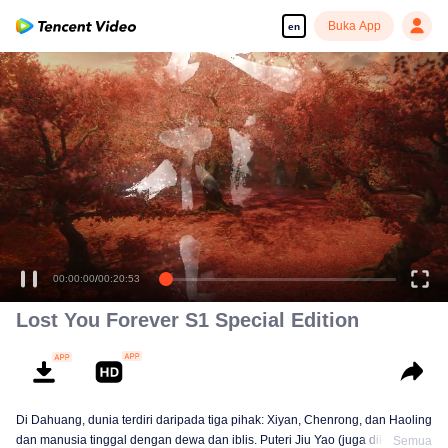
Buka App
en
00:00:00
/
00:20:53
Lost You Forever S1 Special Edition
Di Dahuang, dunia terdiri daripada tiga pihak: Xiyan, Chenrong, dan Haoling
dan manusia tinggal dengan dewa dan iblis. Puteri Jiu Yao (juga dikenali
Semua