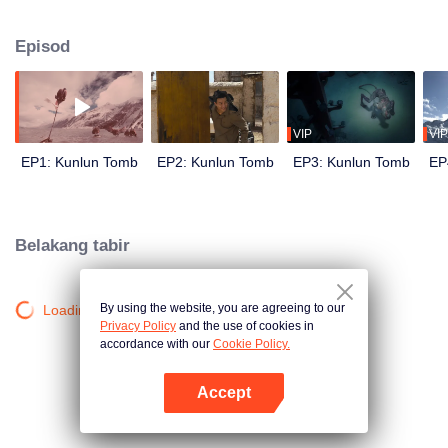
legenda dalam "King Gesar" Shirley Yang (diperankan oleh Zhang Yuqi) dan
tiga kapten lain yang menyentuh Jin memasuki persembunyian untuk
Episod
mencarinya, sehingga memulakan ekspedisi kubur kuno.
VIP
VIP
EP1: Kunlun Tomb
EP2: Kunlun Tomb
EP3: Kunlun Tomb
EP
Belakang tabir
By using the website, you are agreeing to our
Loading…
Privacy Policy
and the use of cookies in
accordance with our
Cookie Policy.
Accept
Buka App