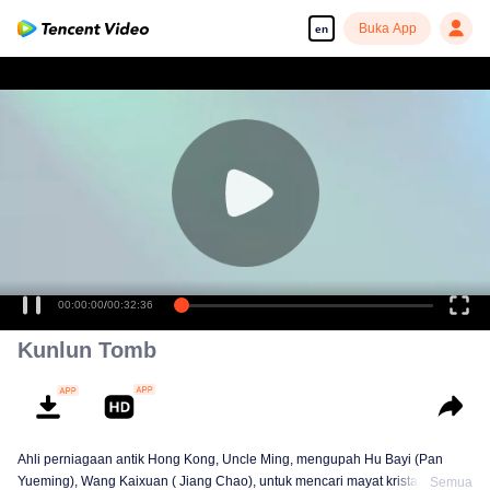
Buka App
en
00:00:00
/
00:32:36
Kunlun Tomb
Ahli perniagaan antik Hong Kong, Uncle Ming, mengupah Hu Bayi (Pan
Yueming), Wang Kaixuan ( Jiang Chao), untuk mencari mayat kristal glasier
Semua