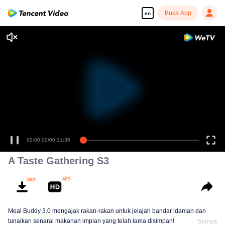
Buka App
en
00:00:00
/
00:31:35
A Taste Gathering S3
Meal Buddy 3.0 mengajak rakan-rakan untuk jelajah bandar idaman dan
tunaikan senarai makanan impian yang telah lama disimpan!
Semua