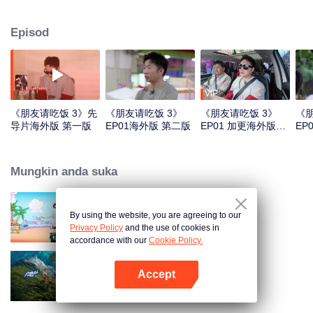
Episod
VIP
《朋友请吃饭 3》先
《朋友请吃饭 3》
《朋友请吃饭 3》
《朋
导片海外版 第一版
EP01海外版 第二版
EP01 加更海外版第
EP
一版
Mungkin anda suka
By using the website, you are agreeing to our
The Shining Stars
Privacy Policy
and the use of cookies in
accordance with our
Cookie Policy.
Accept
Natural High
Buka App