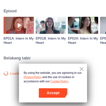
24 jam yang lalu. Ray jatuh cinta dengan bos jahatnya, Rin. Ray mengetahui
jati diri sebenar Rin dan untuk mendapatkan cintanya, dia membantu Rin
Episod
dengan kuasanya untuk meraih kedudukan kukuh dalam dunia fesyen.
EP01A: Intern In My
EP01B: Intern In My
EP02A: Intern In My
EP0
Heart
Heart
Heart
Hea
Belakang tabir
By using the website, you are agreeing to our
Loading…
Privacy Policy
and the use of cookies in
accordance with our
Cookie Policy.
Accept
Buka App