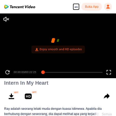
Buka App
en
Enjoy smooth and HD episodes
00:00:00
/
00:22:25
Intern In My Heart
Ray adalah seorang lelaki muda dengan kuasa istimewa. Apabila dia
berhubung dengan seseorang, dia dapat melihat apa yang terjadi padanya
Semua