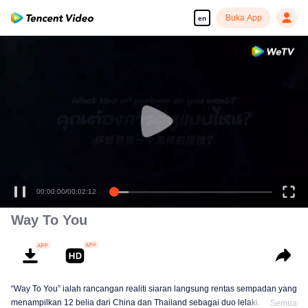
Buka App
en
00:00:00
/
00:02:12
Way To You
“Way To You” ialah rancangan realiti siaran langsung rentas sempadan yang
menampilkan 12 belia dari China dan Thailand sebagai duo lelaki. Selama
Semua