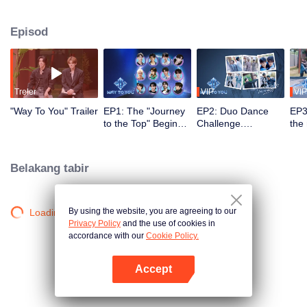
2.5 bulan, penonton menyaksikan perkembangan mereka melalui misi dan
persembahan pentas, serta turut serta melalui undian dan sokongan. Duo
Episod
yang paling popular dengan kimia terkuat akan membuat debut di pentas
global.
Treler
VIP
VIP
"Way To You" Trailer
EP1: The "Journey
EP2: Duo Dance
EP3
to the Top" Begins -
Challenge.
the
12 Chinese and
Partners, please
ico
Thai Youths Meet
take your positions!
rec
for the First Time!
Belakang tabir
By using the website, you are agreeing to our
Loading…
Privacy Policy
and the use of cookies in
accordance with our
Cookie Policy.
Accept
Buka App