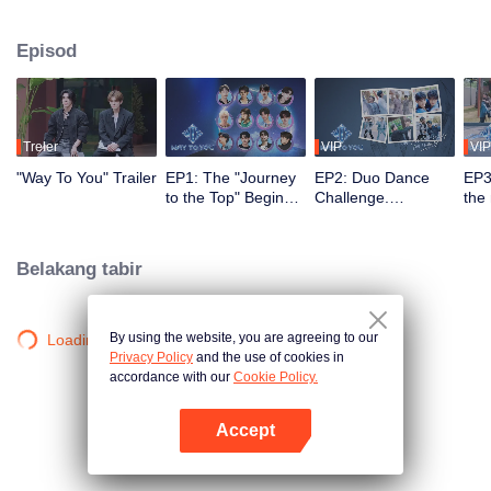
2.5 bulan, penonton menyaksikan perkembangan mereka melalui misi dan
persembahan pentas, serta turut serta melalui undian dan sokongan. Duo
Episod
yang paling popular dengan kimia terkuat akan membuat debut di pentas
global.
Treler
VIP
VIP
"Way To You" Trailer
EP1: The "Journey
EP2: Duo Dance
EP3
to the Top" Begins -
Challenge.
the
12 Chinese and
Partners, please
ico
Thai Youths Meet
take your positions!
rec
for the First Time!
Belakang tabir
By using the website, you are agreeing to our
Loading…
Privacy Policy
and the use of cookies in
accordance with our
Cookie Policy.
Accept
Buka App