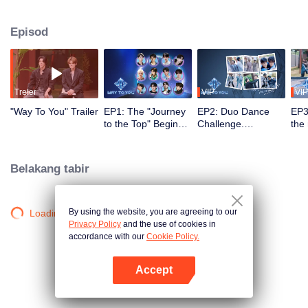
2.5 bulan, penonton menyaksikan perkembangan mereka melalui misi dan
persembahan pentas, serta turut serta melalui undian dan sokongan. Duo
Episod
yang paling popular dengan kimia terkuat akan membuat debut di pentas
global.
Treler
VIP
VIP
"Way To You" Trailer
EP1: The "Journey
EP2: Duo Dance
EP3
to the Top" Begins -
Challenge.
the
12 Chinese and
Partners, please
ico
Thai Youths Meet
take your positions!
rec
for the First Time!
Belakang tabir
By using the website, you are agreeing to our
Loading…
Privacy Policy
and the use of cookies in
accordance with our
Cookie Policy.
Accept
Buka App