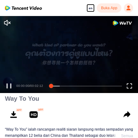
Buka App
en
Enjoy smooth and HD episodes
00:00:00
/
00:02:12
Way To You
“Way To You” ialah rancangan realiti siaran langsung rentas sempadan yang
menampilkan 12 belia dari China dan Thailand sebagai duo lelaki. Selama
Semua