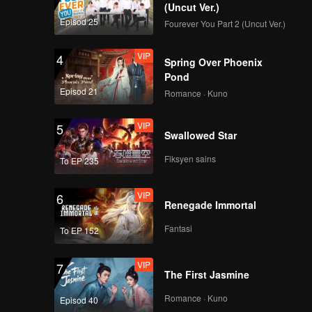
(Uncut Ver.)
Episod 25
Fourever You Part 2 (Uncut Ver.)
VIP
4
Spring Over Phoenix
Pond
Episod 21
Romance · Kuno
VIP
5
Swallowed Star
Fiksyen sains
To EP 235
VIP
6
Renegade Immortal
Fantasi
To EP 152
VIP
7
The First Jasmine
Romance · Kuno
Episod 40