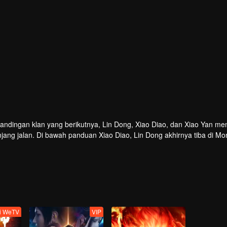
tandingan klan yang berikutnya, Lin Dong, Xiao Diao, dan Xiao Yan m
ang jalan. Di bawah panduan Xiao Diao, Lin Dong akhirnya tiba di 
an talisman nenek moyang, dan di bawah pertandingan Lin Langtian 
ahanan Tanah Besar!
ti WeTV
VIP