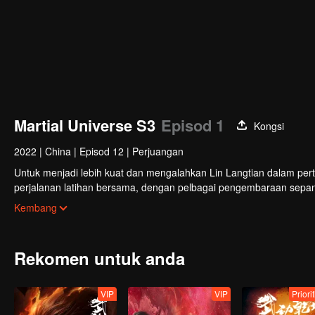
Martial Universe S3
Episod 1
Kongsi
2022
|
China
|
Episod 12
|
Perjuangan
Untuk menjadi lebih kuat dan mengalahkan Lin Langtian dalam per
perjalanan latihan bersama, dengan pelbagai pengembaraan sepanj
Kuno Tanah Besar, dan berjaya mendapatkan petunjuk untuk menel
Kembang
lagi yang kuat, dia berjaya mendapatkan seni bela diri, Ibu Jari T
Rekomen untuk anda
VIP
VIP
Priori