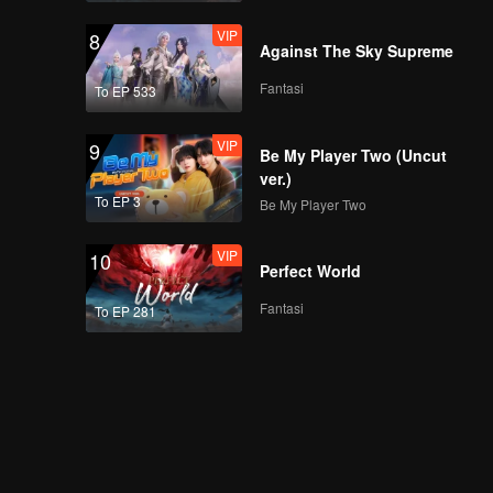
VIP
8
Against The Sky Supreme
Fantasi
To EP 533
VIP
9
Be My Player Two (Uncut
ver.)
To EP 3
Be My Player Two
VIP
10
Perfect World
Fantasi
To EP 281