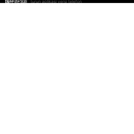
turun aplikasi versi telefon
bimbit!
Bantuan dan Maklum Balas
Te
Cadangan dan maklum balas
Se
Hu
Al
ted.