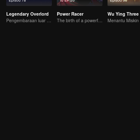
Legendary Overlord
Power Racer
Pengembaraan luar biasa, remaja dilahirkan semula dalam kesukaran
The birth of a powerful racer.