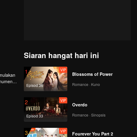
Siaran hangat hari ini
VIP
1
Blossoms of Power
emulakan
Monumen
Romance · Kuno
Episod 36
dan ramai
VIP
2
Overdo
Romance · Sinopsis
Episod 33
VIP
3
Fourever You Part 2