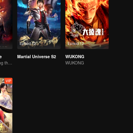
Episod 12
Episod 12
e
Martial Universe S2
WUKONG
Wu Zhiji, Breaking the Sky, Moving the Heaven and the Earth
WUKONG
VIP