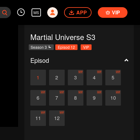
APP
VIP
MS
Martial Universe S3
Season 3
Episod 12
VIP
Episod
VIP
VIP
VIP
1
2
3
4
5
VIP
VIP
VIP
VIP
VIP
6
7
8
9
10
VIP
VIP
11
12