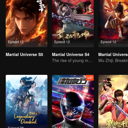
Episod 12
Episod 12
Episod 12
Martial Universe S5
Martial Universe S4
Martial Univers
The rise of young men & the reappearance of ancestral symbols
VIP
Episod 78
To EP 20
Episod 60