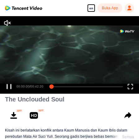
Buka App
en
00:00:00
/
00:42:20
The Unclouded Soul
Kisah ini berlatarkan konflik antara Kaum Manusia dan Kaum Iblis dalam
perebutan Mata Air Suci Yuli. Seorang gadis berjiwa bebas bernama Xiao
Semua