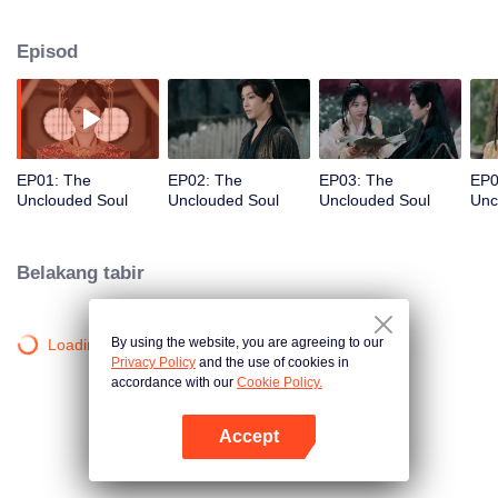
Yao secara tidak sengaja memasuki Lembah Sepuluh Ribu Iblis,
mencetuskan kekacauan dan terlibat dalam kes-kes misteri bersama Hong
Episod
Ye, Raja Iblis. Setelah melalui pelbagai pengalaman hidup dan memahami
hakikat nafsu serta keinginan, Hong Ye menyedari bahawa Xiao Yao
memiliki hati yang suci dan tidak dikuasai oleh keinginan duniawi. Bersama-
sama, mereka menentang musuh yang kuat dan merungkai kebenaran di
sebalik konflik Mata Air Suci Yuli.
EP01: The
EP02: The
EP03: The
EP0
Unclouded Soul
Unclouded Soul
Unclouded Soul
Unc
Belakang tabir
By using the website, you are agreeing to our
Loading…
Privacy Policy
and the use of cookies in
accordance with our
Cookie Policy.
Accept
Buka App