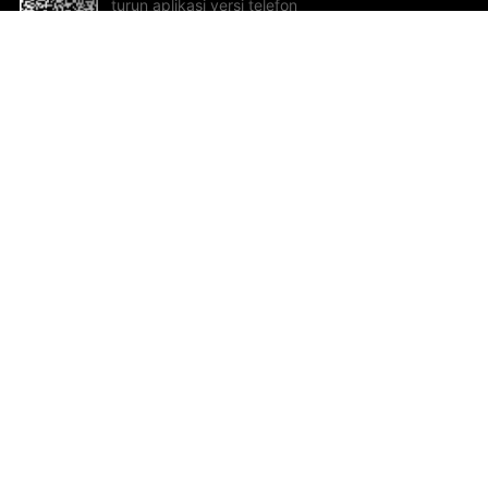
turun aplikasi versi telefon
bimbit!
Bantuan dan Maklum Balas
Te
Cadangan dan maklum balas
Se
Hu
Al
ted.