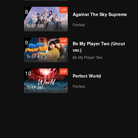
VIP
8
Against The Sky Supreme
Fantasi
To EP 533
VIP
9
Be My Player Two (Uncut
ver.)
To EP 4
Be My Player Two
VIP
10
Perfect World
Fantasi
To EP 281