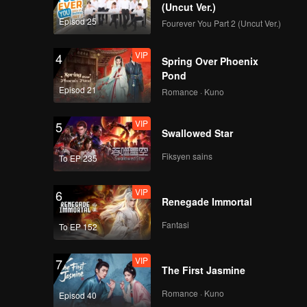
bal...
(Uncut Ver.)
Episod 25
Fourever You Part 2 (Uncut Ver.)
VIP
4
Spring Over Phoenix
Pond
Episod 21
Romance · Kuno
VIP
5
Swallowed Star
Fiksyen sains
To EP 235
VIP
6
Renegade Immortal
Fantasi
To EP 152
VIP
7
The First Jasmine
Romance · Kuno
Episod 40