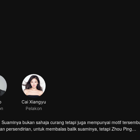
. Suaminya bukan sahaja curang tetapi juga mempunyai motif tersembu
an persendirian, untuk membalas balik suaminya, tetapi Zhou Ping
ahun yang lalu. Kemalangan kereta menyebabkan dia kehilangan seb