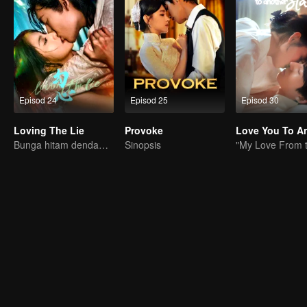
Episod 24
Episod 25
Episod 30
Loving The Lie
Provoke
Bunga hitam dendam terperangkap cinta dengan pewaris nakal
Sinopsis