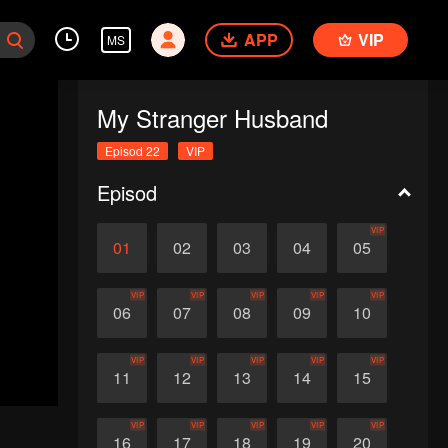
APP
VIP
MS
My Stranger Husband
Episod 22
VIP
Episod
VIP
01
02
03
04
05
VIP
VIP
VIP
VIP
VIP
06
07
08
09
10
VIP
VIP
VIP
VIP
VIP
11
12
13
14
15
VIP
VIP
VIP
VIP
VIP
16
17
18
19
20