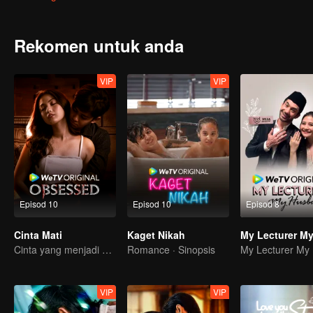
daripada ingatannya. Tetapi mengapa Zhang Xiuqi mendekatinya da
Rekomen untuk anda
VIP
VIP
Episod 10
Episod 10
Episod 8
Cinta Mati
Kaget Nikah
Cinta yang menjadi obsesi
Romance · Sinopsis
VIP
VIP