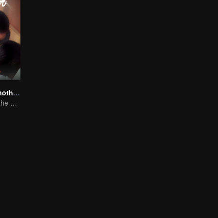
Love You To Another Star
"My Love From the Star" versi pendek