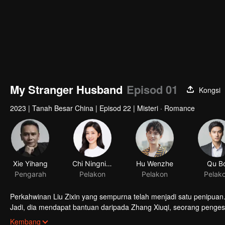
My Stranger Husband
Episod 01
Kongsi
2023
|
Tanah Besar China
|
Episod 22
|
Misteri · Romance
Perkahwinan Liu Zixin yang sempurna telah menjadi satu penipuan
Jadi, dia mendapat bantuan daripada Zhang Xiuqi, seorang penges
mendedahkan bahawa dia telah menipunya dengan Zhang Xiuqi set
Kembang