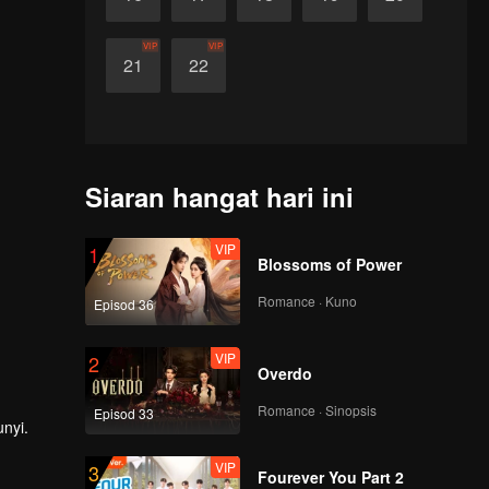
VIP
VIP
21
22
Siaran hangat hari ini
VIP
1
Blossoms of Power
Romance · Kuno
Episod 36
VIP
2
Overdo
Romance · Sinopsis
Episod 33
nyi.
VIP
3
ahagian
Fourever You Part 2