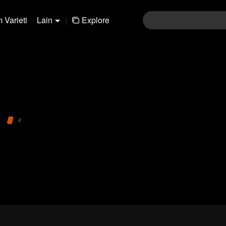
 Varieti
Lain
|
Explore