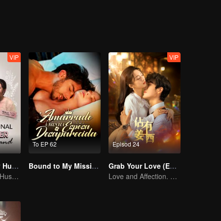
n menyembunyikan identitinya? Liu Zixin terperangkap dalam kabus te
VIP
VIP
To EP 62
Episod 24
My Lecturer My Husband
Bound to My Missing Wife
Grab Your Love (English Ver.)
My Lecturer My Husband
Love and Affection. All is Well.