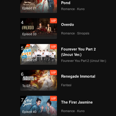
Pond
Episod 21
Romance · Kuno
VIP
4
Overdo
Romance · Sinopsis
Episod 33
VIP
5
Fourever You Part 2
(Uncut Ver.)
Episod 25
Fourever You Part 2 (Uncut Ver.)
VIP
6
Renegade Immortal
Fantasi
To EP 152
VIP
7
The First Jasmine
Romance · Kuno
Episod 40