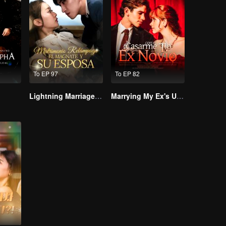
To EP 97
To EP 82
Lightning Marriage: The Magnate and His Wife
Marrying My Ex's Uncle