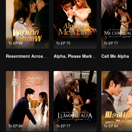
To EP 99
To EP 75
To EP 77
Resentment Across Worlds
Alpha, Please Mark Me
Call Me Alpha
To EP 88
To EP 77
To EP 94