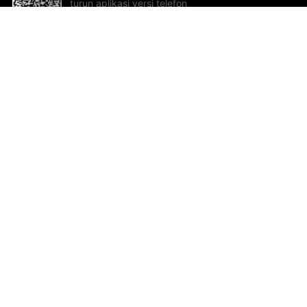
turun aplikasi versi telefon
bimbit!
Bantuan dan Maklum Balas
Te
Cadangan dan maklum balas
Se
Hu
Al
ted.