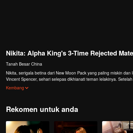
Nikita: Alpha King's 3-Time Rejected Mat
Tanah Besar China
Nikita, serigala betina dari New Moon Pack yang paling miskin dan 
Vincent Spencer, sehari selepas dikhianati teman lelakinya. Setelah 
Dia mahu menolak Raja Alpha Vincent, tetapi Vincent tegas tidak b
Kembang
pertama kepadanya. Pada masa yang sama, Nikita mengetahui ib
Full Moon Pack yang paling kaya dan berkuasa di bawah pemerint
terpaksa bersetuju menjadi pasangan Vincent dan menyusup ke Ful
Rekomen untuk anda
pertumpahan darah...