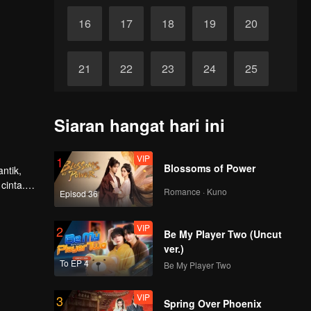
16
17
18
19
20
21
22
23
24
25
26
27
28
29
30
Siaran hangat hari ini
VIP
1
Blossoms of Power
ntik,
cinta.
Romance · Kuno
Episod 36
 pandang
i dalam
ta
VIP
2
Be My Player Two (Uncut
ver.)
To EP 4
Be My Player Two
VIP
3
Spring Over Phoenix