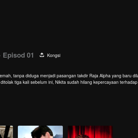
e
Episod 01
Kongsi
lemah, tanpa diduga menjadi pasangan takdir Raja Alpha yang baru dila
ditolak tiga kali sebelum ini, Nikita sudah hilang kepercayaan terhadap 
ersetuju. Dia mengenali Nikita sebagai penyelamatnya dan jatuh cinta
u bapanya dibunuh dengan kejam, dan pembunuh mereka bersembuny
ahan Vincent. Demi membalas dendam atas kematian ibu bapanya, Niki
l Moon Pack untuk menyiasat. Maka bermulalah perjalanan cinta dan