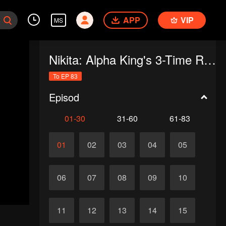
APP
VIP
MS
Nikita: Alpha King's 3-Time Rejected Mate
To EP 83
Episod
01-30
31-60
61-83
01
02
03
04
05
06
07
08
09
10
11
12
13
14
15