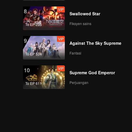
VIP
8
Swallowed Star
Fiksyen sains
To EP 235
VIP
9
Against The Sky Supreme
Fantasi
To EP 534
VIP
10
Supreme God Emperor
Perjuangan
To EP 611