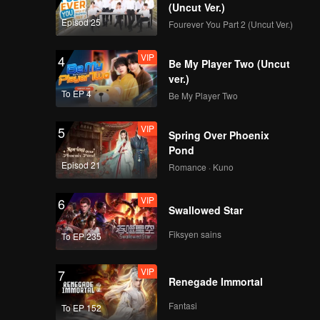
 pereka.
(Uncut Ver.)
Episod 25
Fourever You Part 2 (Uncut Ver.)
VIP
4
Be My Player Two (Uncut
ver.)
To EP 4
Be My Player Two
VIP
5
Spring Over Phoenix
Pond
Episod 21
Romance · Kuno
VIP
6
Swallowed Star
Fiksyen sains
To EP 235
VIP
7
Renegade Immortal
Fantasi
To EP 152