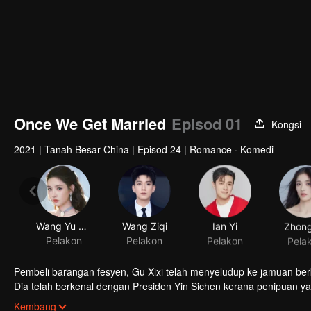
Once We Get Married
Episod 01
Kongsi
2021
|
Tanah Besar China
|
Episod 24
|
Romance · Komedi
Wang Yu Wen
Wang Ziqi
Ian Yi
Zhong 
Pelakon
Pelakon
Pelakon
Pela
Pembeli barangan fesyen, Gu Xixi telah menyeludup ke jamuan be
Dia telah berkenal dengan Presiden Yin Sichen kerana penipuan yan
kerana suatu kontrak perkahwinan. Presiden yang bercinta buat ka
Kembang