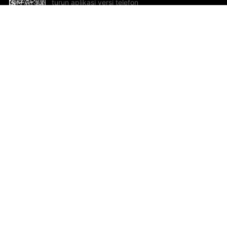
turun aplikasi versi telefon
bimbit!
Bantuan dan Maklum Balas
Te
Cadangan dan maklum balas
Se
Hu
Al
ted.