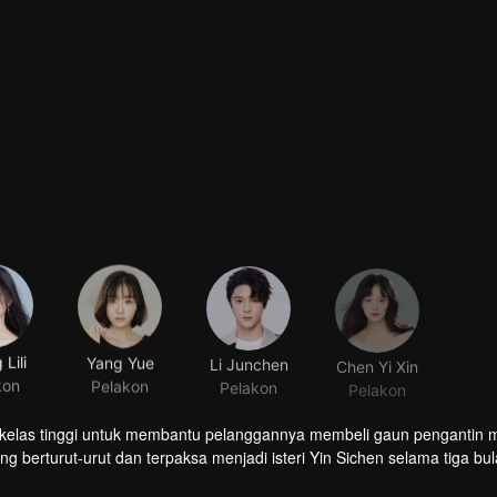
Lili
Yang Yue
Li Junchen
Chen Yi Xin
kon
Pelakon
Pelakon
Pelakon
rkelas tinggi untuk membantu pelanggannya membeli gaun pengantin
g berturut-urut dan terpaksa menjadi isteri Yin Sichen selama tiga bu
li pertama bertemu dengan penipu yang licik telah memulakan persain