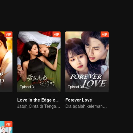
in Sichen membantu Gu Xixi merealisasikan impiannya sebagai seorang
g wanita cemerlang yang setanding Yin Sichen...
VIP
VIP
VIP
Episod 31
Episod 30
Love in the Edge of Divorce
Forever Love
Jatuh Cinta di Tengah Perceraian
Dia adalah kelemahannya, namun juga pelindungnya
VIP