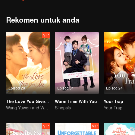
dalam percintaan yang sengit. Setelah melalui pelbagai dugaan, Y
Gu Xixi telah mencipta jenama pakaian sendiri dan menjadi seoran
Rekomen untuk anda
VIP
Episod 28
Episod 31
Episod 24
The Love You Give Me
Warm Time With You
Your Trap
Wang Yuwen and Wang Ziqi Work Again as a Couple
Sinopsis
Your Trap
VIP
VIP