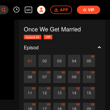
APP
VIP
MS
Once We Get Married
Episod 24
VIP
Episod
VIP
01
02
03
04
05
VIP
VIP
VIP
VIP
VIP
06
07
08
09
10
VIP
VIP
VIP
VIP
VIP
11
12
13
14
15
VIP
VIP
VIP
VIP
VIP
16
17
18
19
20