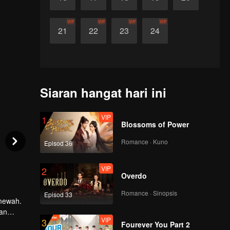
VIP
VIP
VIP
VIP
21
22
23
24
Siaran hangat hari ini
VIP
1
Blossoms of Power
Romance · Kuno
Episod 36
VIP
2
Overdo
Romance · Sinopsis
Episod 33
 mewah.
lan
VIP
3
gan
Fourever You Part 2