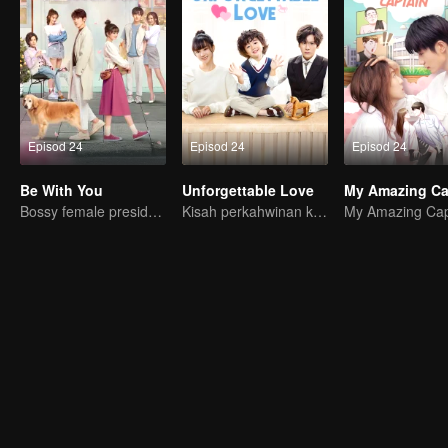
Episod 24
Episod 24
Episod 24
Be With You
Unforgettable Love
My Amazing Ca
Bossy female president flirts with arrogant childe.
Kisah perkahwinan kontrak antara Wei Zheming dan Hu Yixuan
My Amazing Cap