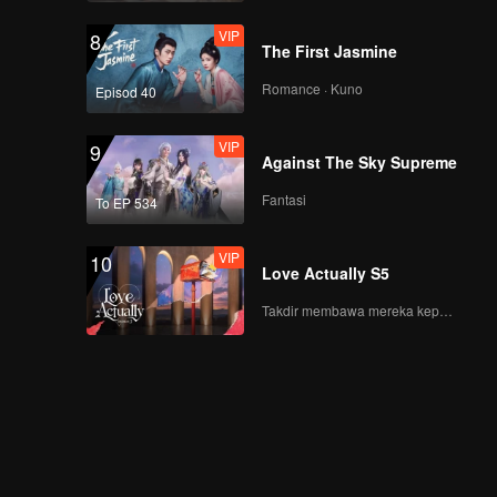
VIP
8
The First Jasmine
Romance · Kuno
Episod 40
VIP
9
Against The Sky Supreme
Fantasi
To EP 534
VIP
10
Love Actually S5
Takdir membawa mereka kepada cinta yang tulus!