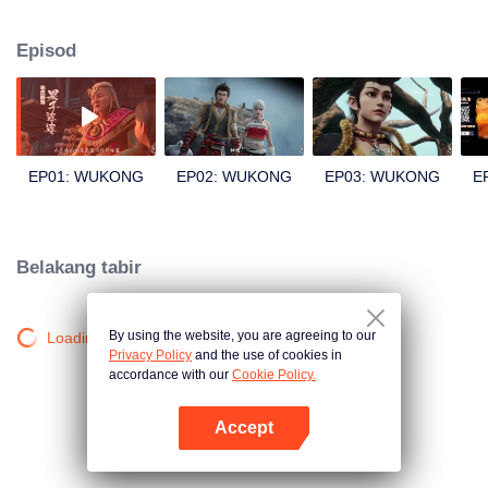
bijaksana, memikul tanggungjawab menyelamatkan dunia. Terikat oleh
karma dan takdir, dia harus berhadapan semula dengan musuh lamanya.
Episod
Inilah asal-usul kebangkitan Sun Wukong sebagai makhluk legenda.
EP01: WUKONG
EP02: WUKONG
EP03: WUKONG
E
Belakang tabir
By using the website, you are agreeing to our
Loading…
Privacy Policy
and the use of cookies in
accordance with our
Cookie Policy.
Accept
Buka App