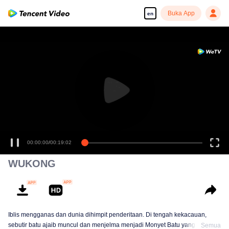
Buka App
en
00:00:00
/
00:19:02
WUKONG
Iblis mengganas dan dunia dihimpit penderitaan. Di tengah kekacauan,
sebutir batu ajaib muncul dan menjelma menjadi Monyet Batu yang
Semua