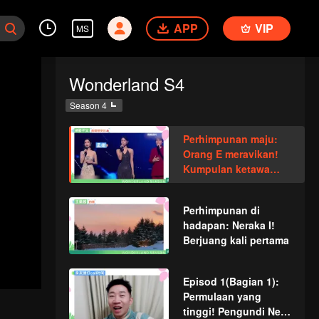
APP
VIP
MS
Wonderland S4
Season 4
Perhimpunan maju:
Orang E meravikan!
Kumpulan ketawa
dibina
Perhimpunan di
hadapan: Neraka I!
Berjuang kali pertama
Episod 1(Bagian 1):
Permulaan yang
tinggi! Pengundi New