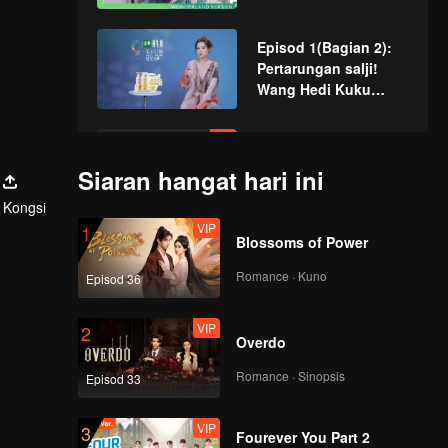
and Old Wo
bersemangat
Episod 1(Bagian 2):
Pertarungan salji!
Wang Hedi Kuku
Disorder Shark
VIP
EP1
Tambahan(Bagian 1):
Siaran hangat hari ini
Versi Wu Min Lawak
Kongsi
Werewolf Killing
VIP
1
VIP
Blossoms of Power
EP1
Tambahan(Bagian 2):
Romance · Kuno
Episod 36
Xu Zhisheng berubah
sihir 'diterjekan'
VIP
2
Overdo
Episod 2(Bagian 1):
650 stesen radio
Romance · Sinopsis
Episod 33
dibubarkan? Di
Xueqin bermain
VIP
3
muzikal
Fourever You Part 2
Episod 2(Bagian 2):