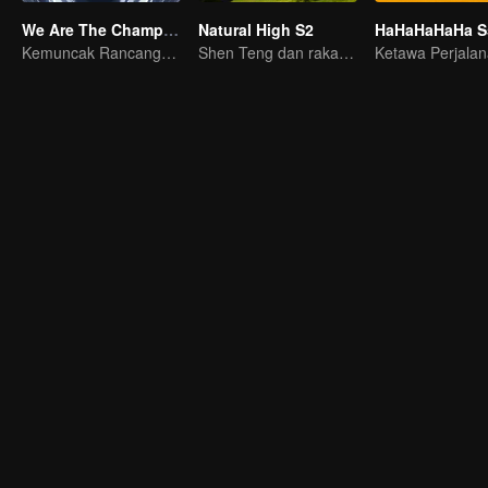
We Are The Champions S4
Natural High S2
HaHaHaHaHa S
Kemuncak Rancangan Hiburan E-sukan
Shen Teng dan rakan-rakannya kembali dengan semangat yang tinggi.
Ketawa Perjala