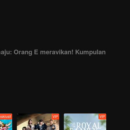
aju: Orang E meravikan! Kumpulan
ksklusif
VIP
VIP