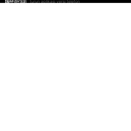
turun aplikasi versi telefon
bimbit!
Bantuan dan Maklum Balas
Te
Cadangan dan maklum balas
Se
Hu
Al
ted.