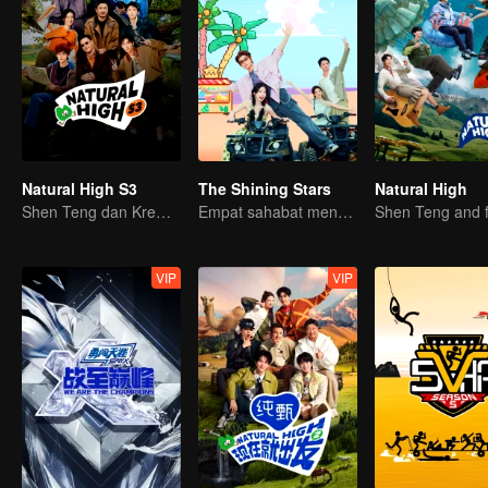
Natural High S3
The Shining Stars
Natural High
Shen Teng dan Krew Bersatu Lagi
Empat sahabat menguji semangat berpasukan
VIP
VIP