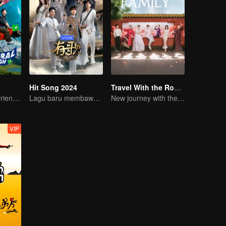
Hit Song 2024
Travel With the Royal Family
Shen Teng and friends' happy outing
Lagu baru membawa kehidupan baru
New journey with the queen and concubines
VIP