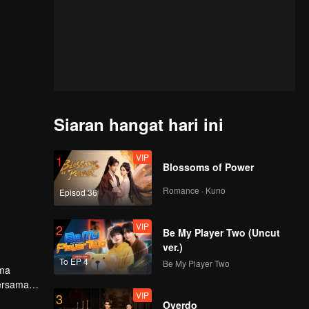
Siaran hangat hari ini
VIP
1
Blossoms of Power
Romance · Kuno
Episod 36
VIP
2
Be My Player Two (Uncut
ver.)
To EP 4
Be My Player Two
uma
bersama
VIP
3
Overdo