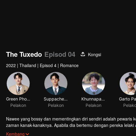
The Tuxedo
Episod 04
Kongsi
2022
|
Thailand
|
Episod 4
|
Romance
Nawee yang bossy dan mementingkan diri sendiri adalah pewaris k
zaman kanak-kanaknya. Apabila dia bertemu dengan pereka lelaki
menjadi tidak dapat dinafikan. Percintaan mereka bermula...
Kembang