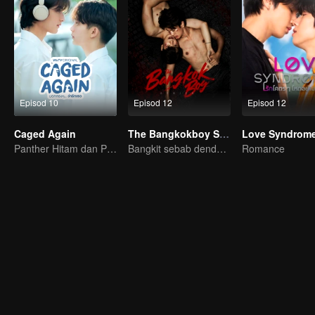
Episod 10
Episod 12
Episod 12
Caged Again
The Bangkokboy Series (Uncut Ver.)
Love Syndrome 
Panther Hitam dan Penguin
Bangkit sebab dendam, rebah sebab cinta!
Romance