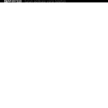
turun aplikasi versi telefon
bimbit!
Bantuan dan Maklum Balas
Te
Cadangan dan maklum balas
Se
Hu
Al
ted.