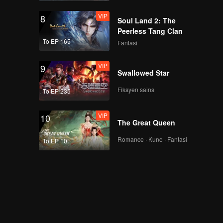
VIP
8
Soul Land 2: The
Peerless Tang Clan
To EP 165
Fantasi
VIP
9
Swallowed Star
Fiksyen sains
To EP 235
VIP
10
The Great Queen
Romance · Kuno · Fantasi
To EP 10