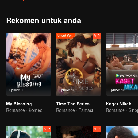
Rekomen untuk anda
VIP
Episod 1
Episod 10
Episod 10
My Blessing
Time The Series
Kaget Nikah
Romance · Komedi
Romance · Fantasi
Romance · Sino
VIP
VIP