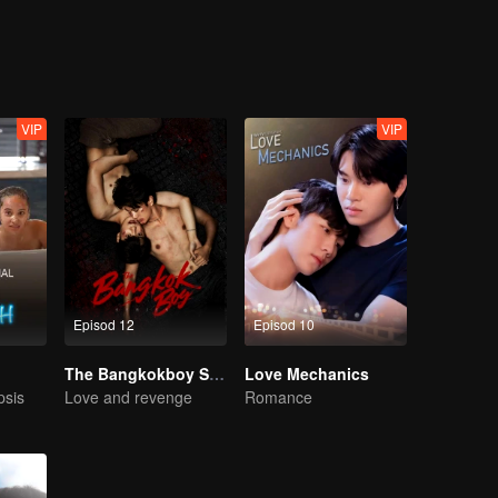
VIP
VIP
Episod 12
Episod 10
The Bangkokboy Series
Love Mechanics
psis
Love and revenge
Romance