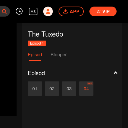
APP
VIP
MS
The Tuxedo
Episod 4
Episod
Blooper
Episod
akhir
01
02
03
04