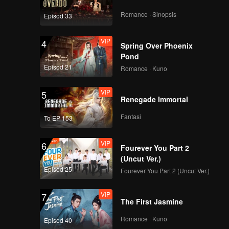
Romance · Sinopsis
Episod 33
VIP
4
Spring Over Phoenix
Pond
Episod 21
Romance · Kuno
VIP
5
Renegade Immortal
Fantasi
To EP 153
VIP
6
Fourever You Part 2
(Uncut Ver.)
Episod 25
Fourever You Part 2 (Uncut Ver.)
VIP
7
The First Jasmine
Romance · Kuno
Episod 40