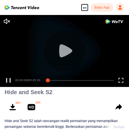
Buka App
en
00:00:00
/
00:45:10
Hide and Seek S2
Hide and Seek S2 ialah rancangan realiti permainan yang menampilkan
persaingan sebenar berintensiti tinggi. Berteraskan permainan zaman
Semua