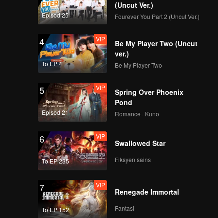
(Uncut Ver.)
VIP
VIP
Episod 25
Fourever You Part 2 (Uncut Ver.)
321
322
VIP
4
Be My Player Two (Uncut
VIP
VIP
323
324
ver.)
To EP 4
Be My Player Two
VIP
VIP
325
326
VIP
5
Spring Over Phoenix
Pond
VIP
VIP
Episod 21
327
328
Romance · Kuno
VIP
6
VIP
VIP
Swallowed Star
329
330
Fiksyen sains
To EP 235
VIP
7
Renegade Immortal
Fantasi
To EP 152