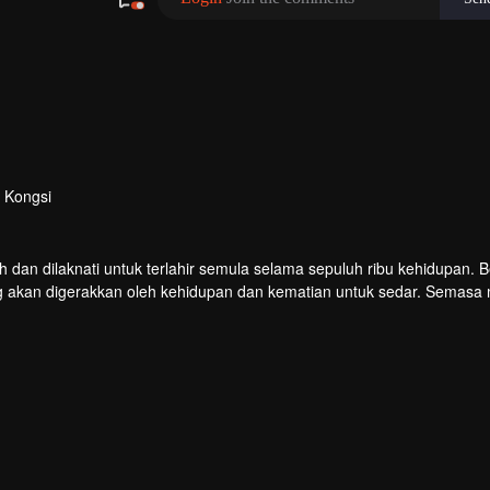
Kongsi
n dilaknati untuk terlahir semula selama sepuluh ribu kehidupan. B
g akan digerakkan oleh kehidupan dan kematian untuk sedar. Semasa m
u curang dan dipukul untuk membangkitkan ingatan Hongmeng. Kemud
ya.