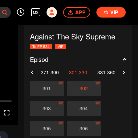
APP
VIP
MS
Against The Sky Supreme
To EP 534
VIP
Episod
0
241-270
271-300
301-330
331-360
361-
VIP
VIP
301
302
VIP
VIP
303
304
VIP
VIP
305
306