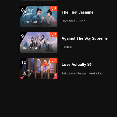
VIP
8
The First Jasmine
Romance · Kuno
Episod 40
VIP
9
Against The Sky Supreme
Fantasi
To EP 534
VIP
10
Love Actually S5
Takdir membawa mereka kepada cinta yang tulus!