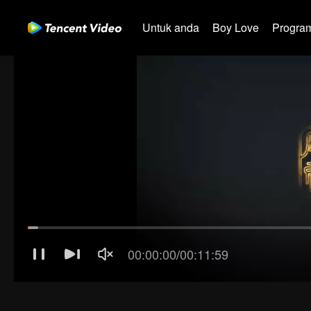
Untuk anda
Boy Love
Program
01-30
31-60
61-90