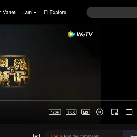
 Varieti
Lain
|
Explore
91-120
121-150
151-180
181-210
211-24