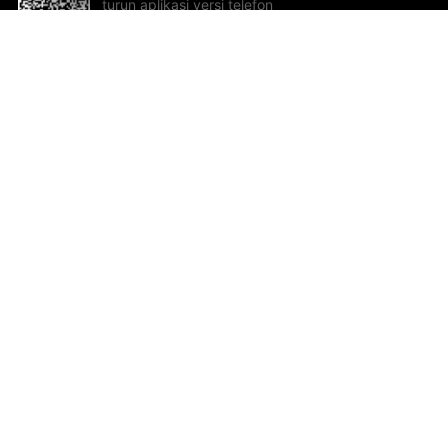
turun aplikasi versi telefon
bimbit!
Bantuan dan Maklum Balas
Te
Cadangan dan maklum balas
Se
Hu
Al
ted.