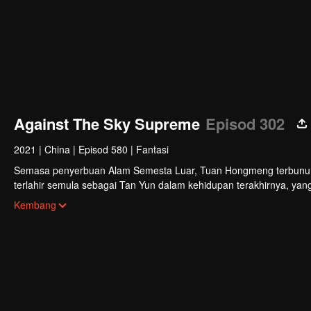
Against The Sky Supreme
Episod 302
2021
|
China
|
Episod 580
|
Fantasi
Semasa penyerbuan Alam Semesta Luar, Tuan Hongmeng terbunuh da
terlahir semula sebagai Tan Yun dalam kehidupan terakhirnya, yan
perkahwinan, Tan Yun terserempak dengan tunangnya yang berlak
Kembang
Yun memiliki bakat tahap Dewa untuk meningkatkan pertumbuhann