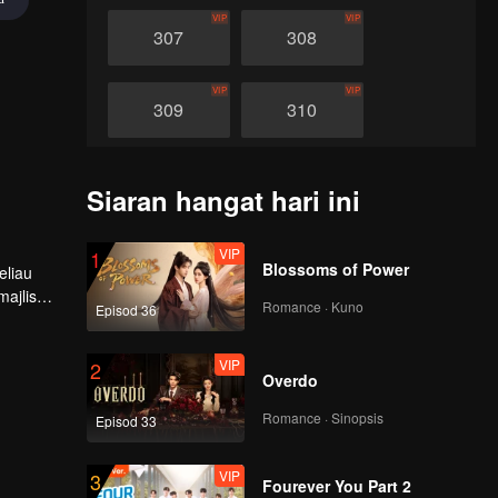
VIP
VIP
307
308
VIP
VIP
309
310
VIP
VIP
311
312
Siaran hangat hari ini
VIP
VIP
313
314
VIP
1
Blossoms of Power
eliau
ajlis
Romance · Kuno
Episod 36
VIP
VIP
ian, Tan
315
316
VIP
2
Overdo
VIP
VIP
317
318
Romance · Sinopsis
Episod 33
VIP
VIP
319
320
VIP
3
Fourever You Part 2