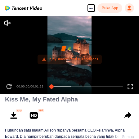
Buka App
en
00:00:00
/
00:01:22
Kiss Me, My Fated Alpha
Hubungan satu malam Allison rupanya bersama CEO kejamnya, Alpha
Edward. Dia hampir berubah daripada serigala betina yang tidak berdaya
Semua