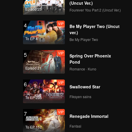
(Uncut Ver.)
Episod 25
Fourever You Part 2 (Uncut Ver.)
VIP
4
Be My Player Two (Uncut
ver.)
To EP 4
Be My Player Two
VIP
5
Spring Over Phoenix
Pond
Episod 21
Romance · Kuno
VIP
6
Swallowed Star
Fiksyen sains
To EP 235
VIP
7
Renegade Immortal
Fantasi
To EP 152