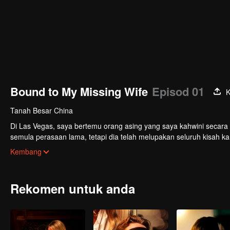
Bound to My Missing Wife
Episod 01
K
Tanah Besar China
Di Las Vegas, saya bertemu orang asing yang saya kahwini secara
semula perasaan lama, tetapi dia telah melupakan seluruh kisah kam
mahu bercerai dengan isteri misterinya—saya.
Kembang
Rekomen untuk anda