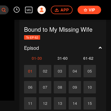
APP
VIP
MS
Bound to My Missing Wife
To EP 62
Episod
01-30
31-60
61-62
01
02
03
04
05
06
07
08
09
10
11
12
13
14
15