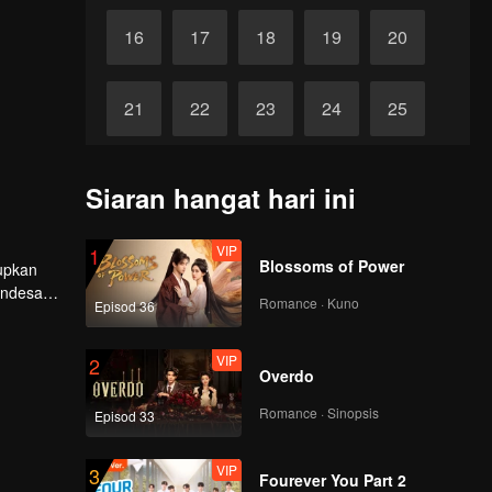
16
17
18
19
20
21
22
23
24
25
26
27
28
29
30
Siaran hangat hari ini
VIP
1
Blossoms of Power
dupkan
mendesak
Romance · Kuno
Episod 36
VIP
2
Overdo
Romance · Sinopsis
Episod 33
VIP
3
Fourever You Part 2