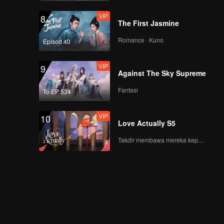
VIP
8
The First Jasmine
Romance · Kuno
Episod 40
VIP
9
Against The Sky Supreme
Fantasi
To EP 534
VIP
10
Love Actually S5
Takdir membawa mereka kepada cinta yang tulus!