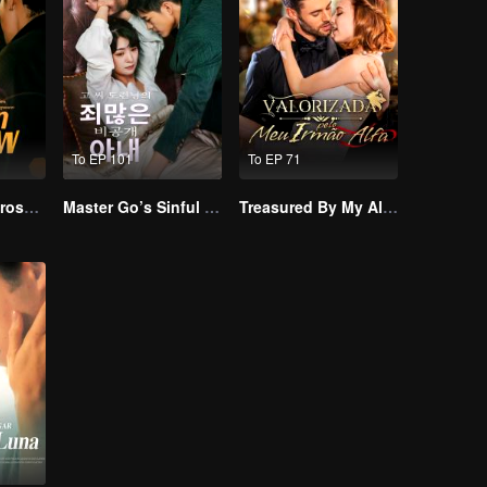
To EP 101
To EP 71
Resentment Across Worlds
Master Go’s Sinful Secret Wife(Korean Ver.)
Treasured By My Alpha Brother