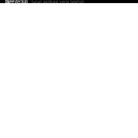
turun aplikasi versi telefon
bimbit!
Bantuan dan Maklum Balas
Te
Cadangan dan maklum balas
Se
Hu
Al
ted.