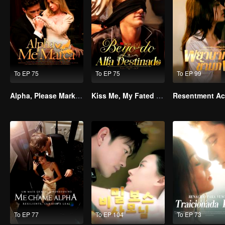
To EP 75
To EP 75
To EP 99
Alpha, Please Mark Me
Kiss Me, My Fated Alpha
To EP 77
To EP 104
To EP 73