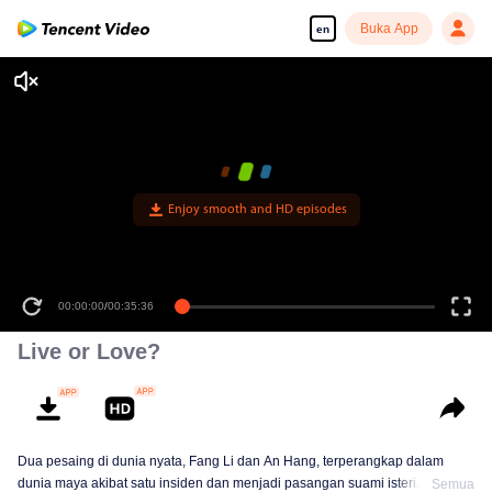
Buka App
en
Enjoy smooth and HD episodes
00:00:00
/
00:35:36
Live or Love?
Dua pesaing di dunia nyata, Fang Li dan An Hang, terperangkap dalam
dunia maya akibat satu insiden dan menjadi pasangan suami isteri. Namun,
Semua