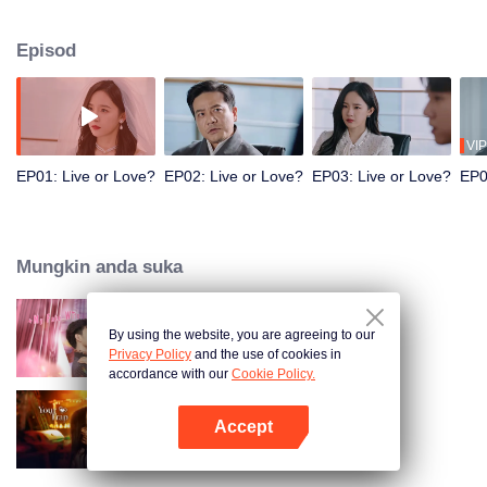
misi mereka dalam sistem adalah saling berlawanan, di mana mereka perlu
mengalahkan satu sama lain untuk kembali ke dunia nyata. Dalam
Episod
pertempuran sengit sepanjang jalan, mereka menjadi 'Mr. & Mrs. Smith' versi
sistem, saling jatuh cinta dalam konflik, dan akhirnya berjaya mengubah
peraturan sistem!
VIP
EP01: Live or Love?
EP02: Live or Love?
EP03: Live or Love?
EP0
Mungkin anda suka
By using the website, you are agreeing to our
My Fake Wife
Privacy Policy
and the use of cookies in
accordance with our
Cookie Policy.
Accept
Your Trap
Buka App