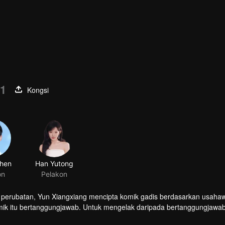
01
Kongsi
hen
Han Yutong
on
Pelakon
perubatan, Yun Xiangxiang mencipta komik gadis berdasarkan usaha
mik itu bertanggungjawab. Untuk mengelak daripada bertanggungjawab
ihan membuat cadangan yang sukar dipercayai: berpura-pura menjad