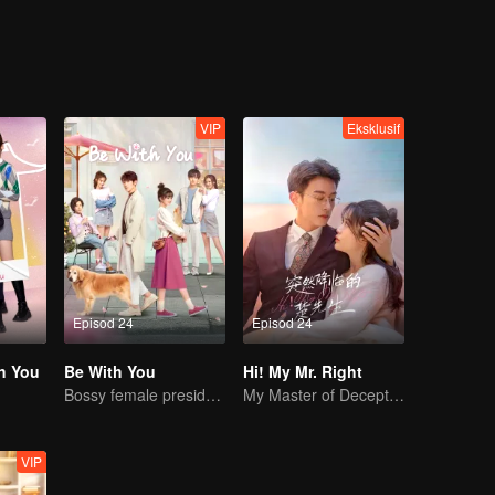
VIP
Eksklusif
Episod 24
Episod 24
h You
Be With You
Hi! My Mr. Right
Bossy female president flirts with arrogant childe.
My Master of Deception Girlfriend
VIP