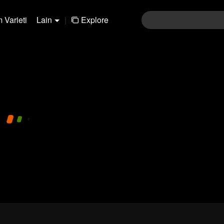
 Varieti
Lain
|
Explore
480P
1.0X
CC