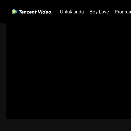
Untuk anda
Boy Love
Program
00:00:00
/
00:05:07