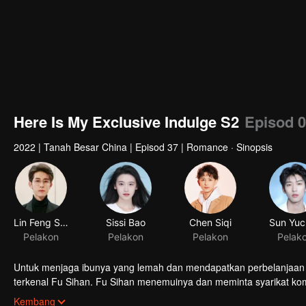
Here Is My Exclusive Indulge S2
Episod 
2022
|
Tanah Besar China
|
Episod 37
|
Romance · Sinopsis
Lin Feng Song
Sissi Bao
Chen Siqi
Sun Yuc
Pelakon
Pelakon
Pelakon
Pelak
Untuk menjaga ibunya yang lemah dan mendapatkan perbelanjaan 
terkenal Fu Sihan. Fu Sihan menemuinya dan meminta syarikat ko
Xiangxiang mendekati Fu Sihan untuk meminta pengampunan. Fu S
Kembang