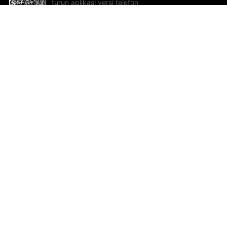
turun aplikasi versi telefon
bimbit!
Bantuan dan Maklum Balas
Te
Cadangan dan maklum balas
Se
Hu
Al
ted.