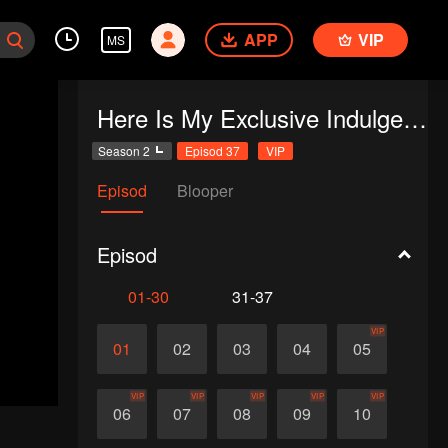
APP
VIP
MS
Here Is My Exclusive Indulge S2
Season 2
Episod 37
VIP
Episod
Blooper
Episod
01-30
31-37
VIP
01
02
03
04
05
VIP
VIP
VIP
VIP
VIP
06
07
08
09
10