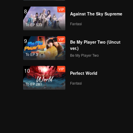
VIP
8
Against The Sky Supreme
Fantasi
To EP 533
VIP
9
Be My Player Two (Uncut
ver.)
To EP 3
Be My Player Two
VIP
10
Perfect World
Fantasi
To EP 281