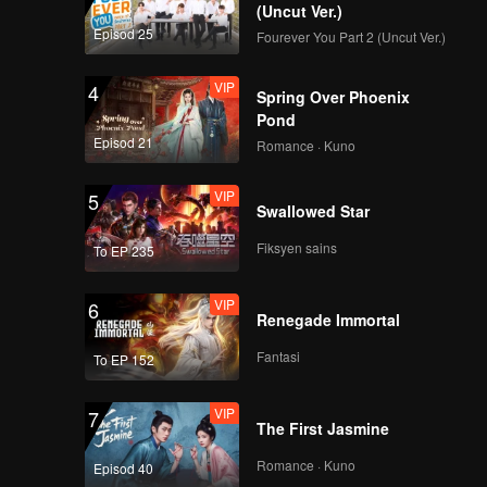
(Uncut Ver.)
Episod 25
Fourever You Part 2 (Uncut Ver.)
VIP
4
Spring Over Phoenix
Pond
Episod 21
Romance · Kuno
VIP
5
Swallowed Star
Fiksyen sains
To EP 235
VIP
6
Renegade Immortal
Fantasi
To EP 152
VIP
7
The First Jasmine
Romance · Kuno
Episod 40