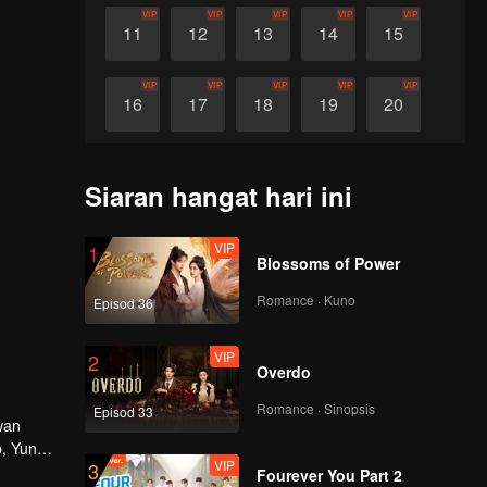
VIP
VIP
VIP
VIP
VIP
11
12
13
14
15
VIP
VIP
VIP
VIP
VIP
16
17
18
19
20
VIP
VIP
VIP
VIP
VIP
21
22
23
24
25
Siaran hangat hari ini
VIP
VIP
VIP
VIP
VIP
26
27
28
29
30
VIP
1
Blossoms of Power
Romance · Kuno
Episod 36
VIP
2
Overdo
Romance · Sinopsis
Episod 33
wan
, Yun
VIP
3
i
Fourever You Part 2