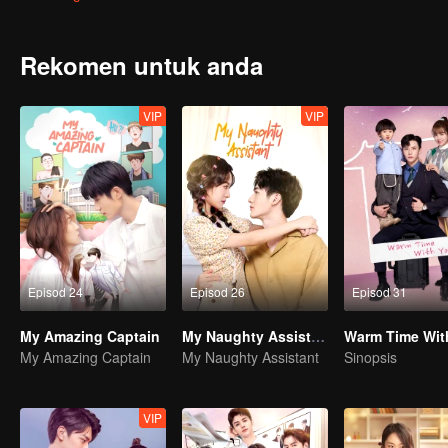
tunangnya!
Rekomen untuk anda
VIP
VIP
Episod 24
Episod 26
Episod 31
My Amazing Captain
My Naughty Assistant
Warm Time Wit
My Amazing Captain
My Naughty Assistant
Sinopsis
VIP