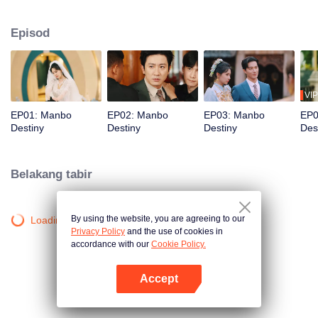
syarikatnya. Namun, perjanjian itu menyeretnya ke dalam politik istana yang
berbahaya. Di tengah perebutan kuasa, cinta terjalin membongkar ikatan
Episod
jiwa dari kehidupan lampau yang mungkin menjadi takdir atau sumpahan.
VIP
EP01: Manbo
EP02: Manbo
EP03: Manbo
EP0
Destiny
Destiny
Destiny
Des
Belakang tabir
By using the website, you are agreeing to our
Loading…
Privacy Policy
and the use of cookies in
accordance with our
Cookie Policy.
Accept
Buka App