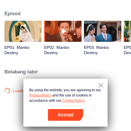
syarikatnya. Namun, perjanjian itu menyeretnya ke dalam politik istana yang
berbahaya. Di tengah perebutan kuasa, cinta terjalin membongkar ikatan
Episod
jiwa dari kehidupan lampau yang mungkin menjadi takdir atau sumpahan.
VIP
EP01: Manbo
EP02: Manbo
EP03: Manbo
EP0
Destiny
Destiny
Destiny
Des
Belakang tabir
By using the website, you are agreeing to our
Loading…
Privacy Policy
and the use of cookies in
accordance with our
Cookie Policy.
Accept
Buka App