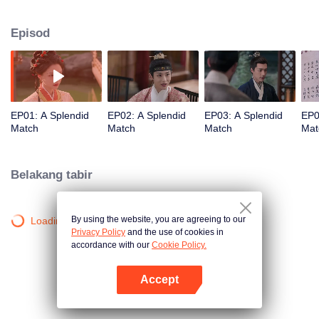
selepas bertahun-tahun, dia berubah daripada gadis muda yang bebas
menjadi seorang isteri bangsawan yang matang dan bijaksana. Bersama
Episod
Chen Yanyun, seorang menteri kanan kabinet, mereka berganding bahu
melindungi keluarga dan negara.
EP01: A Splendid
EP02: A Splendid
EP03: A Splendid
EP0
Match
Match
Match
Mat
Belakang tabir
By using the website, you are agreeing to our
Loading…
Privacy Policy
and the use of cookies in
accordance with our
Cookie Policy.
Accept
Buka App