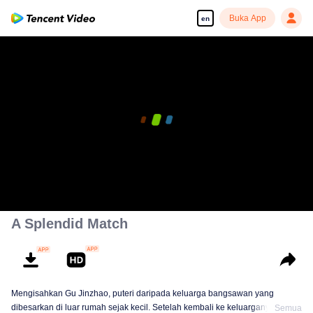
Buka App
en
00:00:00
/
00:44:59
A Splendid Match
Mengisahkan Gu Jinzhao, puteri daripada keluarga bangsawan yang
dibesarkan di luar rumah sejak kecil. Setelah kembali ke keluarganya
Semua