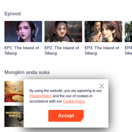
dan bahaya.
Episod
EP1: The Island of
EP2: The Island of
EP3: The Island of
EP4
Siliang
Siliang
Siliang
Sili
Mungkin anda suka
By using the website, you are agreeing to our
Swallowing the Heavens
Privacy Policy
and the use of cookies in
accordance with our
Cookie Policy.
Accept
Martial Universe S6
Buka App