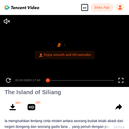
Buka App
en
00:00:00
/
00:17:40
The Island of Siliang
Ia mengisahkan tentang cinta misteri antara seorang budak lelaki abadi dari
negeri dongeng dan seorang gadis fana， yang penuh dengan perangkap
Semua