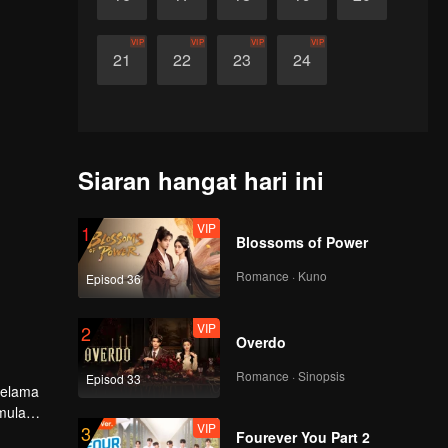
VIP
VIP
VIP
VIP
21
22
23
24
Siaran hangat hari ini
VIP
1
Blossoms of Power
Romance · Kuno
Episod 36
VIP
2
Overdo
Romance · Sinopsis
Episod 33
Selama
mula
VIP
3
un,
Fourever You Part 2