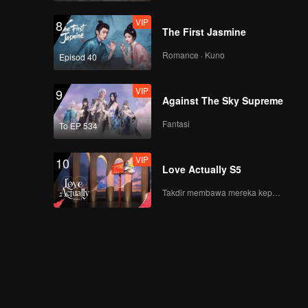
VIP
8
The First Jasmine
Romance · Kuno
Episod 40
VIP
9
Against The Sky Supreme
Fantasi
To EP 534
VIP
10
Love Actually S5
Takdir membawa mereka kepada cinta yang tulus!