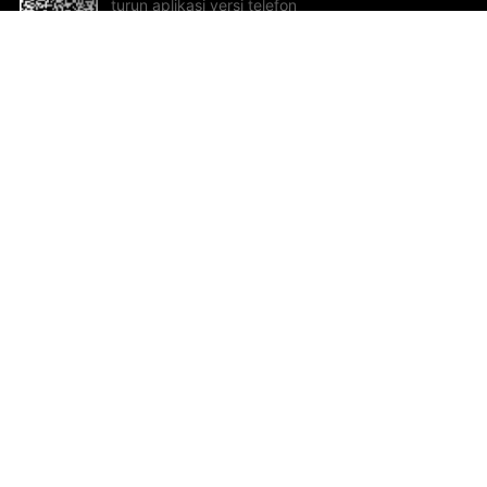
turun aplikasi versi telefon
bimbit!
Bantuan dan Maklum Balas
Te
Cadangan dan maklum balas
Se
Hu
Al
ted.