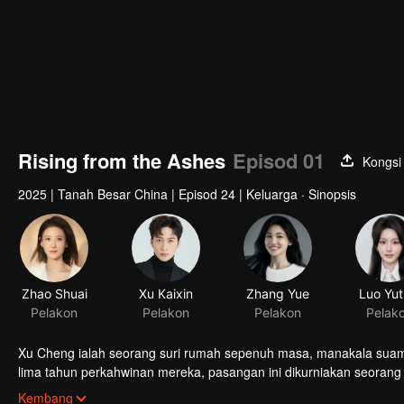
Rising from the Ashes
Episod 01
Kongsi
2025
|
Tanah Besar China
|
Episod 24
|
Keluarga · Sinopsis
Zhao Shuai
Xu Kaixin
Zhang Yue
Luo Yut
Pelakon
Pelakon
Pelakon
Pelak
Xu Cheng ialah seorang suri rumah sepenuh masa, manakala suamin
lima tahun perkahwinan mereka, pasangan ini dikurniakan seorang
mengalami gangguan tidur yang semakin teruk, kadangkala mengala
Kembang