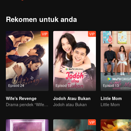
sebuah kemalangan kereta mengubah rumah tangga mereka yang k
hampir maut, tetapi dia bernasib baik diselamatkan oleh orang aw
Rekomen untuk anda
VIP
VIP
Episod 24
Episod 19
Episod 13
Wife's Revenge
Jodoh Atau Bukan
Little Mom
Drama pendek “Wife's Revenge”
Jodoh atau Bukan
Little Mom
VIP