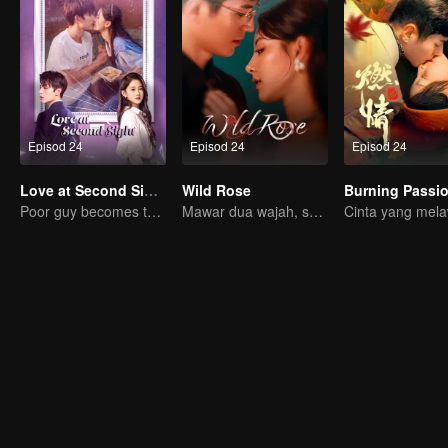
Episod 24
Episod 24
Episod 24
Love at Second Sight
Wild Rose
Burning Passi
Poor guy becomes the domineering CEO and pursues his first love
Mawar dua wajah, sendirian dalam permainan