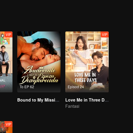
elihatan sempurna. Kereta yang terjunam ke dalam tasik membawa 
am. Malangnya, Xu Cheng hilang tanpa jejak.
VIP
VIP
To EP 62
Episod 24
Bound to My Missing Wife
Love Me in Three Days
Fantasi
VIP