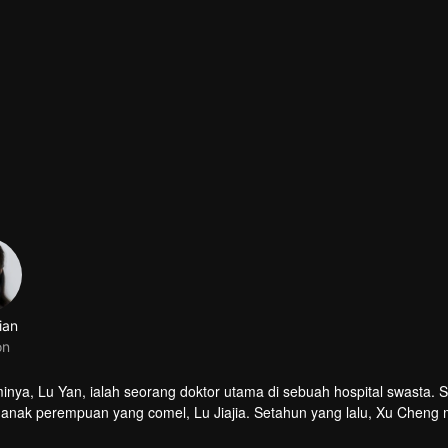
ian
on
ya, Lu Yan, ialah seorang doktor utama di sebuah hospital swasta. 
 anak perempuan yang comel, Lu Jiajia. Setahun yang lalu, Xu Cheng 
mi halusinasi hingga mencederakan diri sendiri atau orang lain. Nam