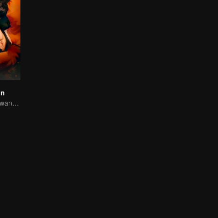
on
Cinta yang melawan takdir, diuji oleh derita dan kuasa