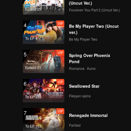
Lu Yan
(Uncut Ver.)
Episod 25
Fourever You Part 2 (Uncut Ver.)
VIP
4
Be My Player Two (Uncut
ver.)
To EP 4
Be My Player Two
VIP
5
Spring Over Phoenix
Pond
Episod 21
Romance · Kuno
VIP
6
Swallowed Star
Fiksyen sains
To EP 235
VIP
7
Renegade Immortal
Fantasi
To EP 152