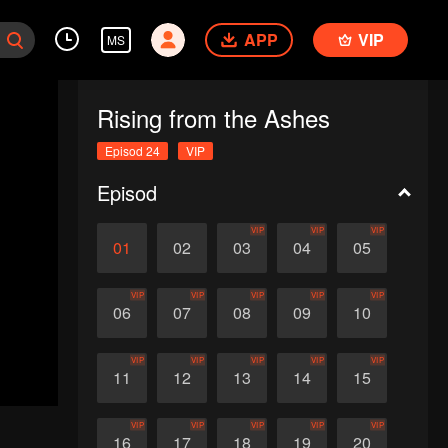
APP
VIP
MS
Rising from the Ashes
Episod 24
VIP
Episod
VIP
VIP
VIP
01
02
03
04
05
VIP
VIP
VIP
VIP
VIP
06
07
08
09
10
VIP
VIP
VIP
VIP
VIP
11
12
13
14
15
VIP
VIP
VIP
VIP
VIP
16
17
18
19
20