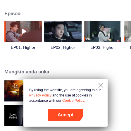
kereta tanpa pemandu. Semasa menjalankan misi, dia bertemu semula
dengan bekas rakan seperjuangan yang kini menjadi musuhnya, Bai Fan.
Episod
Dari saling berwaspada, mereka akhirnya bekerjasama, membongkar
kebenaran kemalangan itu dan menemui bukti bahawa Kumpulan Zijing
menyalahgunakan teknologi antaramuka otak-mesin untuk tujuan jahat.
Mereka kemudian bergabung dengan Nong Qianya, yang turut menjadi
mangsa keluarga Nong, dan bersama-sama menggagalkan rancangan
VIP
VIP
jahat pengerusi Kumpulan Zijing, Nong Cangqin.
EP01: Higher
EP02: Higher
EP03: Higher
Mungkin anda suka
By using the website, you are agreeing to our
Your Trap
Privacy Policy
and the use of cookies in
accordance with our
Cookie Policy.
Accept
Love in A Secret
Buka App