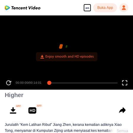
Buka App
en
Enjoy smooth and HD episodes
00:00:00
/
00:14:01
Higher
Jurulatih “Kem Latihan Ribut” Jiang Zhen, kerana kematian adiknya Xiao
Tong, menyamar di Kumpulan Zijing untuk menyiasat kes kematian akibat
Semua