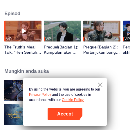
Episod
VIP
VIP
VIP
VIP
The Truth's Meal
Prequel(Bagian 1):
Prequel(Bagian 2):
Per
Talk: "Heri Sentuh
Kumpulan akan
Pertunjukan bunga
akh
Jinyu" Bercakap
menyerang!
api kembali! Jeba
pen
tentang keadaan
Kumpulan
menghasilkan
lab
terkini dan melihat
penalaran saling
semula gambar
bal
Mungkin anda suka
adegan terkenal
menebak
dewa suasana
persefahaman
diam-diam yang
besar
By using the website, you are agreeing to our
The War Of Cards
Privacy Policy
and the use of cookies in
accordance with our
Cookie Policy.
Accept
Legendary Overlord
Buka App