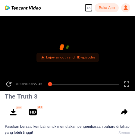
Buka App
en
Enjoy smooth and HD episodes
00:00:00
/
00:27:46
The Truth 3
Pasukan bersatu kembali untuk memulakan pengembaraan baharu di tahap
yang lebih tinggi!
Semua