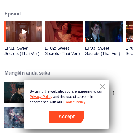
“Wujian”. Demi mencari azimat abadi untuk “Wujian”, Li Motong harus
membunuh Lu Huayan, penyanyi dari dunia manusia. Namun tanpa
Episod
disangka, dia mendapati Lu Huayan ialah kekasihnya dari kehidupan lalu,
cinta dan dendam pun kembali bersemi dalam pertarungan takdir mereka.
VIP
VIP
EP01: Sweet
EP02: Sweet
EP03: Sweet
EP0
Secrets (Thai Ver.)
Secrets (Thai Ver.)
Secrets (Thai Ver.)
Secr
Mungkin anda suka
By using the website, you are agreeing to our
Love Beyond The Curse (Thai Ver.)
Privacy Policy
and the use of cookies in
accordance with our
Cookie Policy.
Accept
Twin Fates (Thai. Ver.)
Buka App