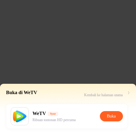
Buka di WeTV
Kembali ke halaman utama
WeTV
Syor
Buka
Ribuan tontonan HD percuma