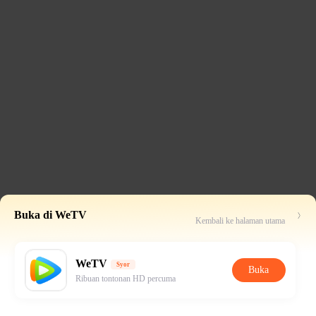
Buka di WeTV
Kembali ke halaman utama
WeTV
Syor
Buka
Ribuan tontonan HD percuma